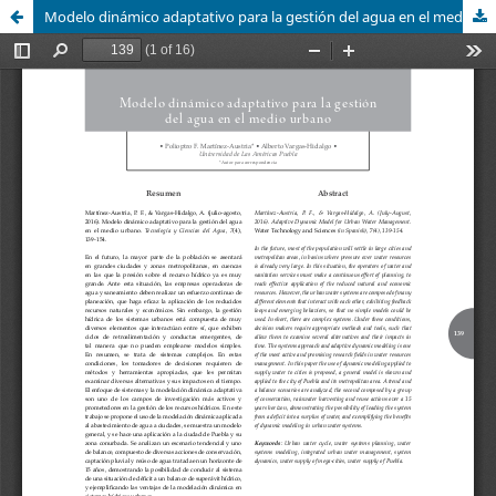
Modelo dinámico adaptativo para la gestión del agua en el medio urbano