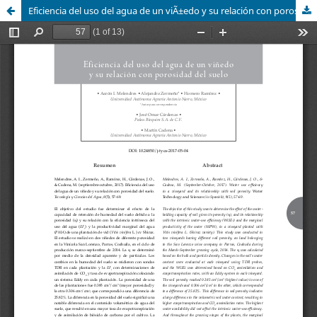
Eficiencia del uso del agua de un viÃ±edo y su relación con porosidad del suelo