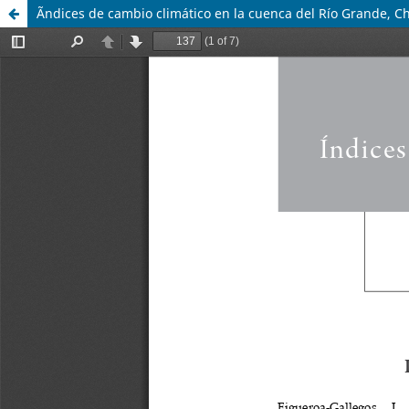
Ãndices de cambio climático en la cuenca del Río Grande, C