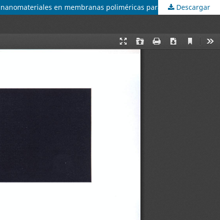
Descargar
The strategy of nanomaterials in polymeric membranes for water treatment: Nanocomposite membranes / La estrategia de los nanomateriales en membranas poliméricas para el tratamiento de agua: membranas nanocompuestas