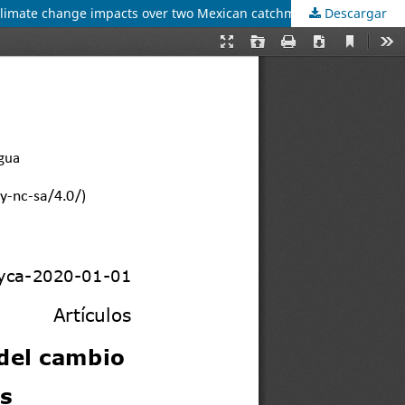
f climate change impacts over two Mexican catchments
Descargar