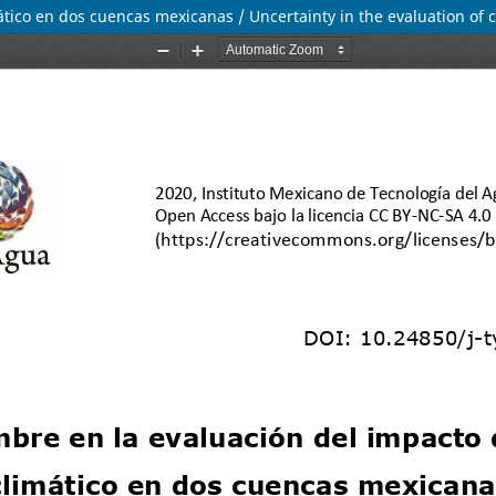
ático en dos cuencas mexicanas / Uncertainty in the evaluation o