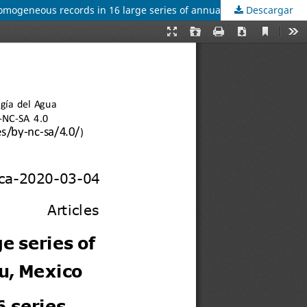
Descargar
Detección de registros homogéneos en 16 series amplias de precipitación anual del Altiplano Potosino, México / Detection of homogeneous records in 16 large series of annual precipitation of the Potosino Plateau, Mexico