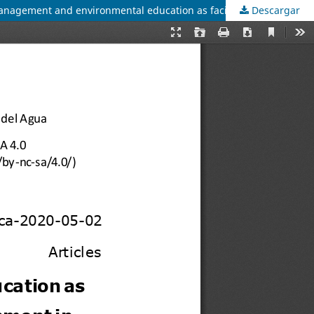
Descargar
Gestión hídrica y educación ambiental como facilitadores del desarrollo turÃ­stico sustentable en Valladolid, Yucatán / Water management and environmental education as facilitators of sustainable tourism development in Valladolid, Yucatan