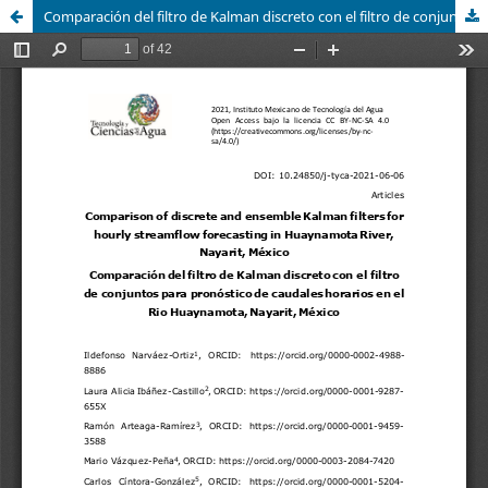
Comparación del filtro de Kalman discreto con el filtro de conjuntos para pronóstico de caudales horarios en el rÃ­o Huaynamota, Nayarit, México