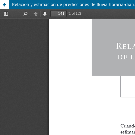
Relación y estimación de predicciones de lluvia horaria-dia