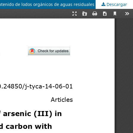
obtenido de lodos orgánicos de aguas residuales
Descargar