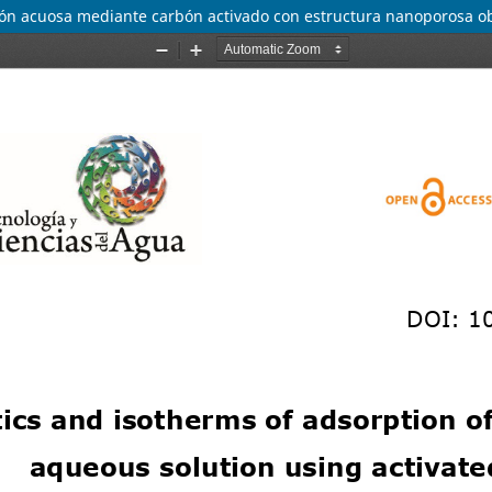
ución acuosa mediante carbón activado con estructura nanoporosa 