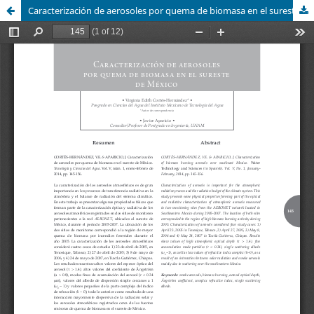
Caracterización de aerosoles por quema de biomasa en el sureste de México