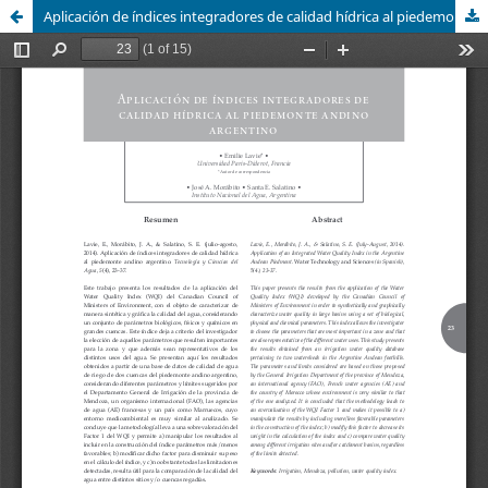
Aplicación de índices integradores de calidad hídrica al piedemonte andino argentino