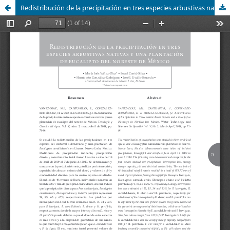
Redistribución de la precipitación en tres especies arbustivas nativas y una plantación de eucalipto del noreste de México