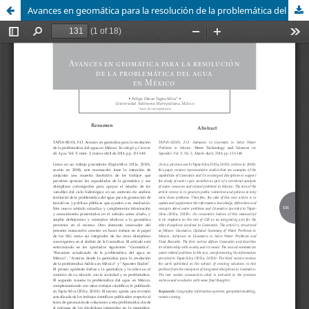
Avances en geomática para la resolución de la problemática del agua en México