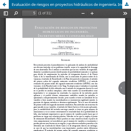
Evaluación de riesgos en proyectos hidráulicos de ingeniería. Incertidumbres y confiabilidad