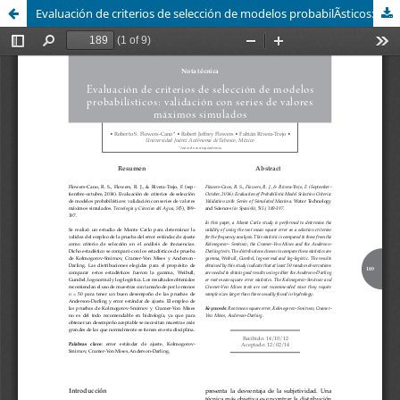
Evaluación de criterios de selección de modelos probabilÃ­sticos: validación con series de valores máximos simulados