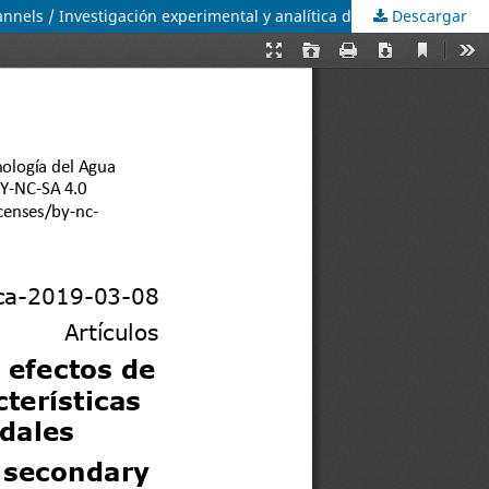
Descargar
Experimental and analytical investigation of secondary current cells effects on hydraulic jump characteristics in trapezoidal channels / Investigación experimental y analítica de los efectos de las células secundarias actuales en las características del salto hidráulico en canales trapezoidales