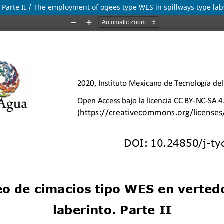
 Parte II / The employment of ogees type WES in spillways type laby