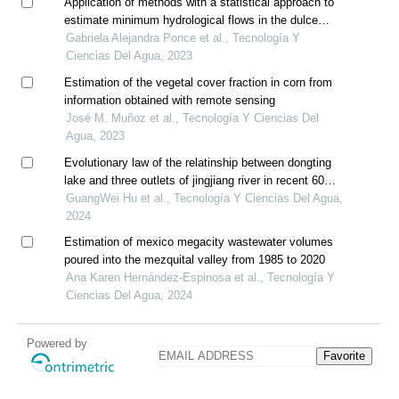
Application of methods with a statistical approach to
estimate minimum hydrological flows in the dulce
river (argentina): individual indices and flow regime
Gabriela Alejandra Ponce et al., Tecnología Y
Ciencias Del Agua, 2023
Estimation of the vegetal cover fraction in corn from
information obtained with remote sensing
José M. Muñoz et al., Tecnología Y Ciencias Del
Agua, 2023
Evolutionary law of the relatinship between dongting
lake and three outlets of jingjiang river in recent 60
years
GuangWei Hu et al., Tecnología Y Ciencias Del Agua,
2024
Estimation of mexico megacity wastewater volumes
poured into the mezquital valley from 1985 to 2020
Ana Karen Hernández-Espinosa et al., Tecnología Y
Ciencias Del Agua, 2024
Powered by
Favorite