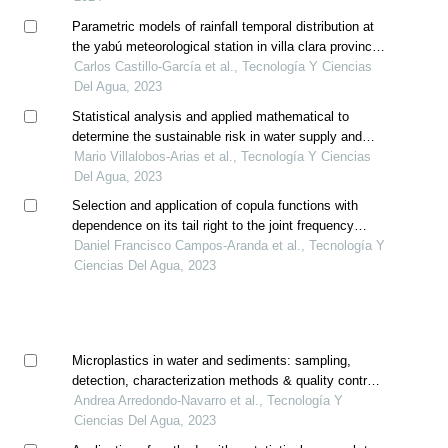
Parametric models of rainfall temporal distribution at
the yabú meteorological station in villa clara province,
cuba
Carlos Castillo-García et al., Tecnología Y Ciencias
Del Agua, 2023
Statistical analysis and applied mathematical to
determine the sustainable risk in water supply and
sanitation, costa rica
Mario Villalobos-Arias et al., Tecnología Y Ciencias
Del Agua, 2023
Selection and application of copula functions with
dependence on its tail right to the joint frequency
analysis (q, v) of annual floods
Daniel Francisco Campos-Aranda et al., Tecnología Y
Ciencias Del Agua, 2023
Microplastics in water and sediments: sampling,
detection, characterization methods & quality control-
a review
Andrea Arredondo-Navarro et al., Tecnología Y
Ciencias Del Agua, 2023