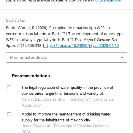
cubierto por esta licencia pueden encontrarse en
Política editorial
Cómo citar
Pardo-Gómez, R. (2020). El empleo de cimacios tipo WES en
vertedores tipo laberinto. Parte II / The employment of ogees type
WES in spillways type labyrinth. Part II.
Tecnología Y Ciencias Del
Agua
,
11
(4), 306-338.
https://doi.org/10.24850/j-tyca-2020-04-10
Más formatos de cita
Recommendations
The legal regulation of water quality in the province of
buenos aires, argentina: tensions and variety of
criteria
Verónica L. Cáceres et al., Tecnología Y Ciencias Del
Agua, 2024
Model to improve the management of drinking water
supply for the inhabitants of mexico city
Jorge Silva et al., Tecnología Y Ciencias Del Agua,
2024