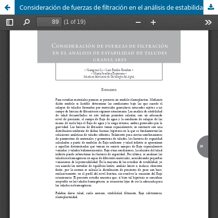
Consideración de fuerzas de filtración en el análisis de estabilidad de taludes granulares