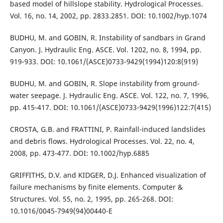
based model of hillslope stability. Hydrological Processes.
Vol. 16, no. 14, 2002, pp. 2833.2851. DOI: 10.1002/hyp.1074
BUDHU, M. and GOBIN, R. Instability of sandbars in Grand
Canyon. J. Hydraulic Eng. ASCE. Vol. 1202, no. 8, 1994, pp.
919-933. DOI: 10.1061/(ASCE)0733-9429(1994)120:8(919)
BUDHU, M. and GOBIN, R. Slope instability from ground-
water seepage. J. Hydraulic Eng. ASCE. Vol. 122, no. 7, 1996,
pp. 415-417. DOI: 10.1061/(ASCE)0733-9429(1996)122:7(415)
CROSTA, G.B. and FRATTINI, P. Rainfall-induced landslides
and debris flows. Hydrological Processes. Vol. 22, no. 4,
2008, pp. 473-477. DOI: 10.1002/hyp.6885
GRIFFITHS, D.V. and KIDGER, D.J. Enhanced visualization of
failure mechanisms by finite elements. Computer &
Structures. Vol. 55, no. 2, 1995, pp. 265-268. DOI:
10.1016/0045-7949(94)00440-E