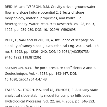
REID, M. and IVERSON, R.M. Gravity-driven groundwater
flow and slope failure potential 2. Effects of slope
morphology, material properties, and hydraulic
heterogeneity. Water Resources Research. Vol. 28, no. 3,
1992, pp. 939-950. DOI: 10.1029/91WR02695
RHEE, C. VAN and BEZUIJEN, A. Influence of seepage on
stability of sandy slope. J. Geotechnical Eng. ASCE. Vol. 118,
no. 8, 1992, pp. 1236-1240. DOI: 10.1061/(ASCE)0733-
9410(1992)118:8(1236)
SKEMPTON, A.W. The pore-pressure coefficients A and B.
Geotechnique. Vol. 4, 1954, pp. 143-147. DOI:
10.1680/geot.1954.4.4.143
TALEBI, A., TROCH, P.A. and UIJLENHOET, R. A steady-state
analytical slope stability model for complex hillslopes.
Hydrological Processes. Vol. 22, no. 4, 2008, pp. 546-553.
DOI: 10.1002/hyp.6881