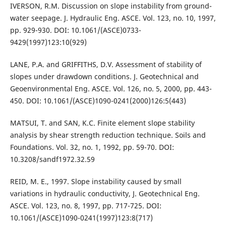
IVERSON, R.M. Discussion on slope instability from ground-
water seepage. J. Hydraulic Eng. ASCE. Vol. 123, no. 10, 1997,
pp. 929-930. DOI: 10.1061/(ASCE)0733-
9429(1997)123:10(929)
LANE, P.A. and GRIFFITHS, D.V. Assessment of stability of
slopes under drawdown conditions. J. Geotechnical and
Geoenvironmental Eng. ASCE. Vol. 126, no. 5, 2000, pp. 443-
450. DOI: 10.1061/(ASCE)1090-0241(2000)126:5(443)
MATSUI, T. and SAN, K.C. Finite element slope stability
analysis by shear strength reduction technique. Soils and
Foundations. Vol. 32, no. 1, 1992, pp. 59-70. DOI:
10.3208/sandf1972.32.59
REID, M. E., 1997. Slope instability caused by small
variations in hydraulic conductivity, J. Geotechnical Eng.
ASCE. Vol. 123, no. 8, 1997, pp. 717-725. DOI:
10.1061/(ASCE)1090-0241(1997)123:8(717)