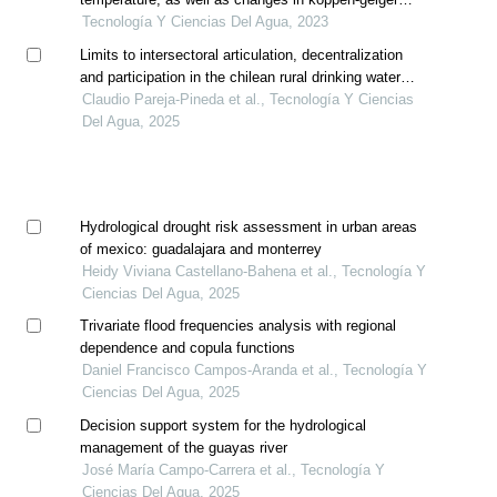
climate classes in the sila river sub-basin, mexico
Tecnología Y Ciencias Del Agua, 2023
(1956-2015)
Limits to intersectoral articulation, decentralization
and participation in the chilean rural drinking water
policy
Claudio Pareja-Pineda et al., Tecnología Y Ciencias
Del Agua, 2025
Hydrological drought risk assessment in urban areas
of mexico: guadalajara and monterrey
Heidy Viviana Castellano-Bahena et al., Tecnología Y
Ciencias Del Agua, 2025
Trivariate flood frequencies analysis with regional
dependence and copula functions
Daniel Francisco Campos-Aranda et al., Tecnología Y
Ciencias Del Agua, 2025
Decision support system for the hydrological
management of the guayas river
José María Campo-Carrera et al., Tecnología Y
Ciencias Del Agua, 2025