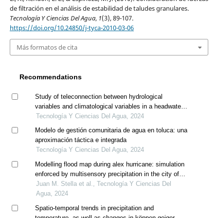
de filtración en el análisis de estabilidad de taludes granulares.
Tecnología Y Ciencias Del Agua
,
1
(3), 89-107.
https://doi.org/10.24850/j-tyca-2010-03-06
Más formatos de cita
Recommendations
Study of teleconnection between hydrological
variables and climatological variables in a headwater
basin of the maipo river for forecast model application
Tecnología Y Ciencias Del Agua, 2024
Modelo de gestión comunitaria de agua en toluca: una
aproximación táctica e integrada
Tecnología Y Ciencias Del Agua, 2024
Modelling flood map during alex hurricane: simulation
enforced by multisensory precipitation in the city of
monterrey, mexico
Juan M. Stella et al., Tecnología Y Ciencias Del
Agua, 2024
Spatio-temporal trends in precipitation and
temperature, as well as changes in köppen-geiger