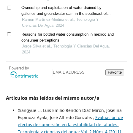
Ownership and exploitation of water drained by
galleries and groundwater dam in the southeast of
spain
Ramón Martínez-Medina et al., Tecnología Y
Ciencias Del Agua, 2024
Reasons for bottled water consumption in mexico and
consumer perceptions
Jorge Silva et al., Tecnología Y Ciencias Del Agua,
2024
Powered by
Favorite
Artículos más leídos del mismo autor/a
Xiangyue Li, Luis Emilio Rendón Díaz Mirón, Joselina
Espinoza Ayala, José Alfredo González,
Evaluación de
efectos de sumersión en la estabilidad de taludes
,
Tecnología y ciencias del agua: Vol. 2 Núm. 4 (2011)