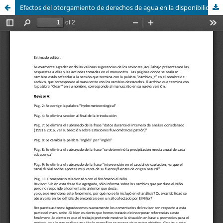
Efectos del otorgamiento de derechos de agua en la disponibilidad de recursos hídricos en la cuenca del rÃ­o Ã‘uble, Chile Centro Sur / Effects of water rights allocation on water resources availability within the Ã‘uble River Basin, South Central Chile