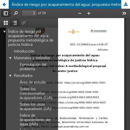
Ãndice de riesgo por acaparamiento del agua: propuesta metodológica de justicia hídrica