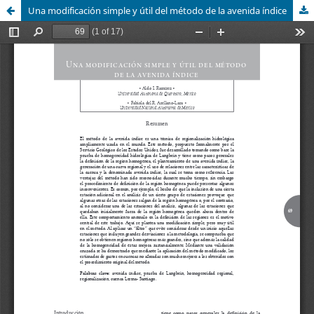
Una modificación simple y útil del método de la avenida índice