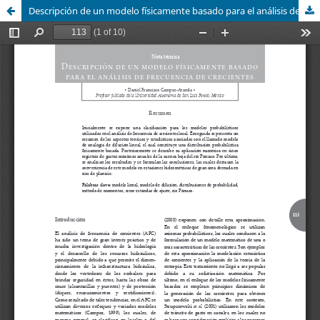
Descripción de un modelo físicamente basado para el análisis de frecuencia de crecientes