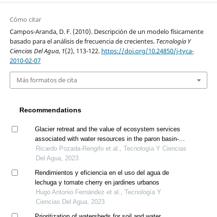
Cómo citar
Campos-Aranda, D. F. (2010). Descripción de un modelo físicamente
basado para el análisis de frecuencia de crecientes.
Tecnología Y
Ciencias Del Agua
,
1
(2), 113-122.
https://doi.org/10.24850/j-tyca-
2010-02-07
Más formatos de cita
Recommendations
Glacier retreat and the value of ecosystem services
associated with water resources in the paron basin-
huascaran national park (cordillera blanca), 2009-2018
Ricardo Pozada-Rengifo et al., Tecnología Y Ciencias
Del Agua, 2023
Rendimientos y eficiencia en el uso del agua de
lechuga y tomate cherry en jardines urbanos
Hugo Antonio Fernández et al., Tecnología Y
Ciencias Del Agua, 2023
Prioritization of watersheds for soil and water