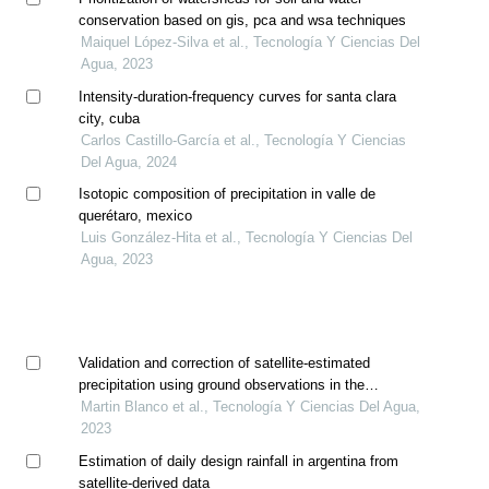
conservation based on gis, pca and wsa techniques
Maiquel López-Silva et al., Tecnología Y Ciencias Del
Agua, 2023
Intensity-duration-frequency curves for santa clara
city, cuba
Carlos Castillo-García et al., Tecnología Y Ciencias
Del Agua, 2024
Isotopic composition of precipitation in valle de
querétaro, mexico
Luis González-Hita et al., Tecnología Y Ciencias Del
Agua, 2023
Validation and correction of satellite-estimated
precipitation using ground observations in the
pampean region of argentina
Martin Blanco et al., Tecnología Y Ciencias Del Agua,
2023
Estimation of daily design rainfall in argentina from
satellite-derived data