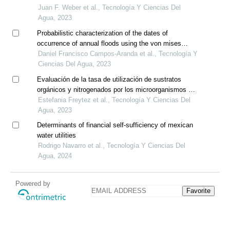
Juan F. Weber et al., Tecnología Y Ciencias Del
Agua, 2023
Probabilistic characterization of the dates of
occurrence of annual floods using the von mises
distribution
Daniel Francisco Campos-Aranda et al., Tecnología Y
Ciencias Del Agua, 2023
Evaluación de la tasa de utilización de sustratos
orgánicos y nitrogenados por los microorganismos en
un reactor discontinuo secuencial
Estefania Freytez et al., Tecnología Y Ciencias Del
Agua, 2023
Determinants of financial self-sufficiency of mexican
water utilities
Rodrigo Navarro et al., Tecnología Y Ciencias Del
Agua, 2024
Powered by
Favorite