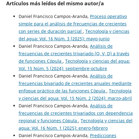
Artículos más leídos del mismo autor/a
Daniel Francisco Campos-Aranda,
Proceso operativo
simple para el análisis de frecuencias de crecientes
con series de duración parcial
,
Tecnología y ciencias
del agua: Vol. 16 Núm. 3 (2025): mayo-junio
Daniel Francisco Campos-Aranda,
Análisis de
frecuencias de crecientes trivariado (Q, V, D) a través
de funciones Cópula
,
Tecnología y ciencias del agua:
Vol. 15 Núm. 5 (2024): septiembre-octubre
Daniel Francisco Campos-Aranda,
Análisis de
frecuencias bivariado de crecientes anuales mediante
enfoque práctico de las funciones Cópula
,
Tecnología
y ciencias del agua: Vol. 15 Núm. 2 (2024): marzo-abril
Daniel Francisco Campos-Aranda,
Análisis de
frecuencias de crecientes trivariados con dependencia
regional y funciones Cópula
,
Tecnología y ciencias del
agua: Vol. 16 Núm. 1 (2025): enero-febrero
Daniel Francisco Campos-Aranda,
Predicciones