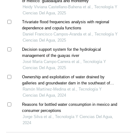
of mexico: guadalajara and monterrey
Heidy Viviana Castellano-Bahena et al., Tecnología Y
Ciencias Del Agua, 2025
Trivariate flood frequencies analysis with regional
dependence and copula functions
Daniel Francisco Campos-Aranda et al., Tecnología Y
Ciencias Del Agua, 2025
Decision support system for the hydrological
management of the guayas river
José María Campo-Carrera et al., Tecnología Y
Ciencias Del Agua, 2025
Ownership and exploitation of water drained by
galleries and groundwater dam in the southeast of
spain
Ramón Martínez-Medina et al., Tecnología Y
Ciencias Del Agua, 2024
Reasons for bottled water consumption in mexico and
consumer perceptions
Jorge Silva et al., Tecnología Y Ciencias Del Agua,
2024