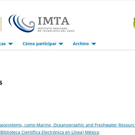
icas
Cómo participar
Archivo
s
Geosystems, como Marine, Oceanographic and Freshwater Resourc
, Biblioteca Científica Electrónica en Línea) México