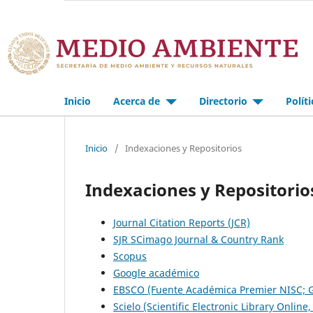
Inicio
Acerca de
Directorio
Polít
Inicio
/
Indexaciones y Repositorios
Indexaciones y Repositorio
Journal Citation Reports (JCR)
SJR SCimago Journal & Country Rank
Scopus
Google académico
EBSCO (Fuente Académica Premier NISC; 
Scielo (Scientific Electronic Library Online