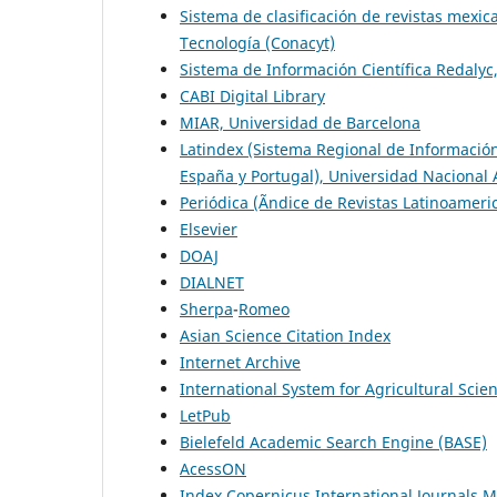
Sistema de clasificación de revistas mexic
Tecnología (Conacyt)
Sistema de Información Científica Redaly
CABI Digital Library
MIAR, Universidad de Barcelona
Latindex (Sistema Regional de Información 
España y Portugal), Universidad Naciona
Periódica (Ãndice de Revistas Latinoamer
Elsevier
DOAJ
DIALNET
Sherpa
-
Romeo
Asian Science Citation Index
Internet Archive
International System for Agricultural Sci
LetPub
Bielefeld Academic Search Engine (BASE)
AcessON
Index Copernicus International Journals Ma