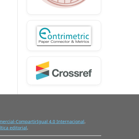
ercial-CompartirIgual 4.0 Internacional
.
ítica editorial
.