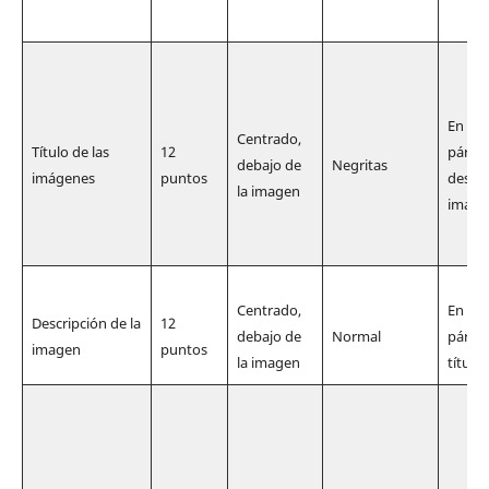
En una
Centrado,
Título de las
12
párraf
debajo de
Negritas
imágenes
puntos
descri
la imagen
image
Centrado,
En una
Descripción de la
12
debajo de
Normal
párraf
imagen
puntos
la imagen
título