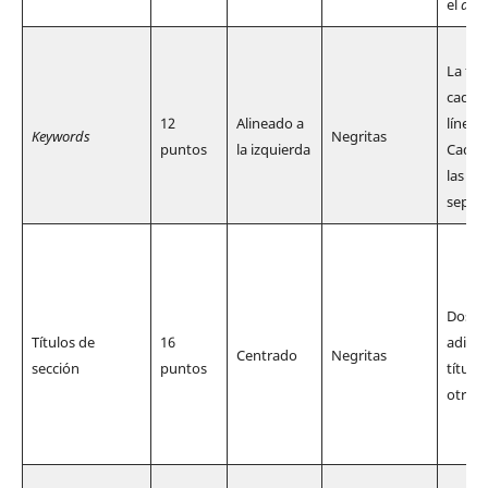
el
abst
La fra
cada
k
12
Alineado a
línea 
Keywords
Negritas
puntos
la izquierda
Cada 
las
ke
separ
Dos sa
Tí­tulos de
16
adicio
Centrado
Negritas
sección
puntos
título
otros