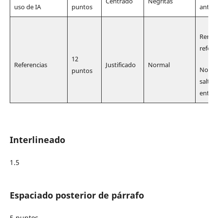
Centrado
Negritas
uso de IA
puntos
antes
Rengl
refere
12
Referencias
Justificado
Normal
No de
puntos
saltos
entre 
Interlineado
1.5
Espaciado posterior de párrafo
5 puntos.