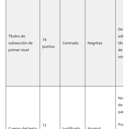
Dos sa
Títulos de
adicio
14
subsección de
Centrado
Negritas
título
puntos
primer nivel
de pri
otras
No de
de pár
párraf
Poner 
12
Cuerpo del texto
Justificado
Normal