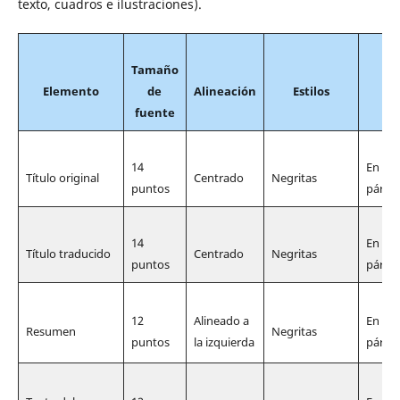
texto, cuadros e ilustraciones).
Tamaño
Elemento
de
Alineación
Estilos
fuente
14
En una
Tí­tulo original
Centrado
Negritas
puntos
párraf
14
En una
Tí­tulo traducido
Centrado
Negritas
puntos
párraf
12
Alineado a
En una
Resumen
Negritas
puntos
la izquierda
párraf