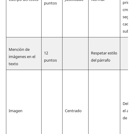
primer
puntos
cm de
segun
cada s
subse
Mención de
12
Respetar estilo
imágenes en el
puntos
del párrafo
texto
Deben
Imagen
Centrado
el an
de la 