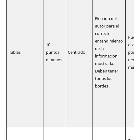
Elección del
autor para el
correcto
Puede
entendimiento
10
el anc
de la
Tablas
puntos
Centrado
posibl
información
o menos
necesa
mostrada.
marg
Deben tener
todos los
bordes