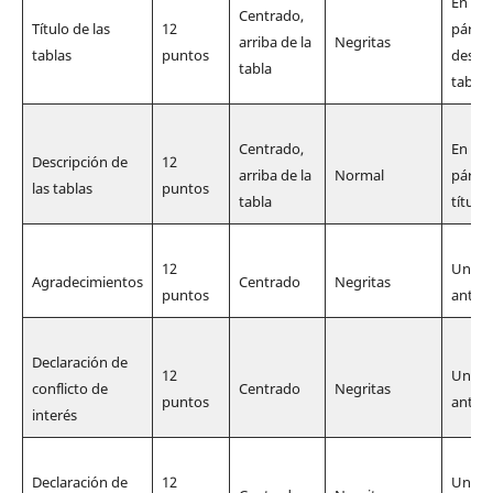
En una
Centrado,
Tí­tulo de las
12
párraf
arriba de la
Negritas
tablas
puntos
descri
tabla
tabla
Centrado,
En una
Descripción de
12
arriba de la
Normal
párraf
las tablas
puntos
tabla
título 
12
Una lí
Agradecimientos
Centrado
Negritas
puntos
antes
Declaración de
12
Una lí
conflicto de
Centrado
Negritas
puntos
antes
interés
Declaración de
12
Una lí