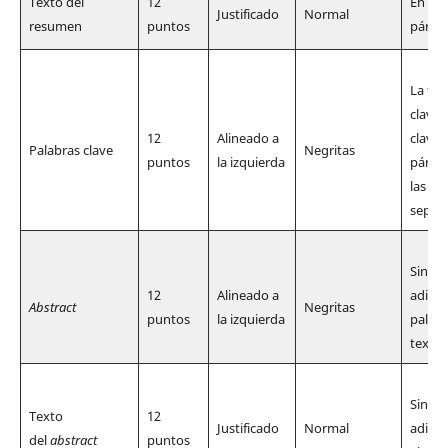
Texto del
12
En una
Justificado
Normal
resumen
puntos
párraf
La fra
clave 
12
Alineado a
clave 
Palabras clave
Negritas
puntos
la izquierda
párraf
las pa
separ
Sin sa
12
Alineado a
adicio
Abstract
Negritas
puntos
la izquierda
palab
texto
Sin sa
Texto
12
Justificado
Normal
adicio
del
abstract
puntos