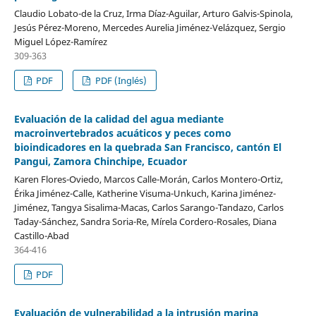
Claudio Lobato-de la Cruz, Irma Díaz-Aguilar, Arturo Galvis-Spinola,
Jesús Pérez-Moreno, Mercedes Aurelia Jiménez-Velázquez, Sergio
Miguel López-Ramírez
309-363
PDF
PDF (Inglés)
Evaluación de la calidad del agua mediante
macroinvertebrados acuáticos y peces como
bioindicadores en la quebrada San Francisco, cantón El
Pangui, Zamora Chinchipe, Ecuador
Karen Flores-Oviedo, Marcos Calle-Morán, Carlos Montero-Ortiz,
Érika Jiménez-Calle, Katherine Visuma-Unkuch, Karina Jiménez-
Jiménez, Tangya Sisalima-Macas, Carlos Sarango-Tandazo, Carlos
Taday-Sánchez, Sandra Soria-Re, Mírela Cordero-Rosales, Diana
Castillo-Abad
364-416
PDF
Evaluación de vulnerabilidad a la intrusión marina