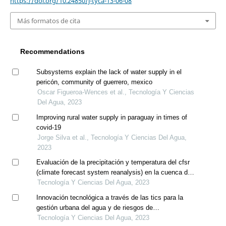
https://doi.org/10.24850/j-tyca-13-06-08
Más formatos de cita
Recommendations
Subsystems explain the lack of water supply in el
pericón, community of guerrero, mexico
Oscar Figueroa-Wences et al., Tecnología Y Ciencias
Del Agua, 2023
Improving rural water supply in paraguay in times of
covid-19
Jorge Silva et al., Tecnología Y Ciencias Del Agua,
2023
Evaluación de la precipitación y temperatura del cfsr
(climate forecast system reanalysis) en la cuenca del
río mayo
Tecnología Y Ciencias Del Agua, 2023
Innovación tecnológica a través de las tics para la
gestión urbana del agua y de riesgos de
precipitaciones extremas
Tecnología Y Ciencias Del Agua, 2023