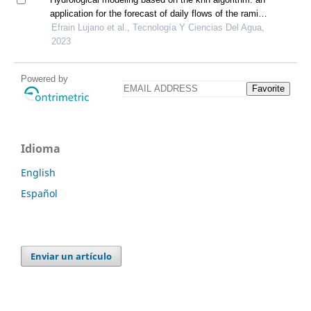
application for the forecast of daily flows of the ramis
river, peru
Efrain Lujano et al., Tecnología Y Ciencias Del Agua,
2023
Powered by
Favorite
Idioma
English
Español
Enviar un artículo