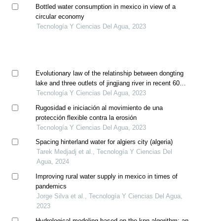
Bottled water consumption in mexico in view of a
circular economy
Tecnología Y Ciencias Del Agua, 2023
Evolutionary law of the relatinship between dongting
lake and three outlets of jingjiang river in recent 60
years
Tecnología Y Ciencias Del Agua, 2023
Rugosidad e iniciación al movimiento de una
protección flexible contra la erosión
Tecnología Y Ciencias Del Agua, 2023
Spacing hinterland water for algiers city (algeria)
Tarek Medjadj et al., Tecnología Y Ciencias Del
Agua, 2024
Improving rural water supply in mexico in times of
pandemics
Jorge Silva et al., Tecnología Y Ciencias Del Agua,
2023
Hydrological modeling based on the knn algorithm: an