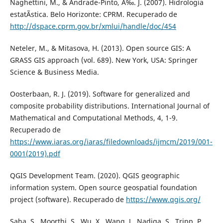
Naghettini, M., & Andrade-Pinto, Ã‰. J. (2007). Hidrologia
estatÃ­stica. Belo Horizonte: CPRM. Recuperado de
http://dspace.cprm.gov.br/xmlui/handle/doc/454
Neteler, M., & Mitasova, H. (2013). Open source GIS: A
GRASS GIS approach (vol. 689). New York, USA: Springer
Science & Business Media.
Oosterbaan, R. J. (2019). Software for generalized and
composite probability distributions. International Journal of
Mathematical and Computational Methods, 4, 1-9.
Recuperado de
https://www.iaras.org/iaras/filedownloads/ijmcm/2019/001-
0001(2019).pdf
QGIS Development Team. (2020). QGIS geographic
information system. Open source geospatial foundation
project (software). Recuperado de
https://www.qgis.org/
Saha, S., Moorthi, S., Wu, X., Wang, J., Nadiga, S., Tripp, P.,