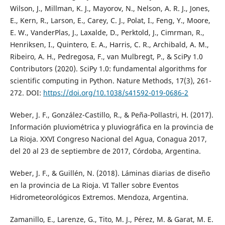
Wilson, J., Millman, K. J., Mayorov, N., Nelson, A. R. J., Jones,
E., Kern, R., Larson, E., Carey, C. J., Polat, I., Feng, Y., Moore,
E. W., VanderPlas, J., Laxalde, D., Perktold, J., Cimrman, R.,
Henriksen, I., Quintero, E. A., Harris, C. R., Archibald, A. M.,
Ribeiro, A. H., Pedregosa, F., van Mulbregt, P., & SciPy 1.0
Contributors (2020). SciPy 1.0: fundamental algorithms for
scientific computing in Python. Nature Methods, 17(3), 261-
272. DOI:
https://doi.org/10.1038/s41592-019-0686-2
Weber, J. F., González-Castillo, R., & Peña-Pollastri, H. (2017).
Información pluviométrica y pluviográfica en la provincia de
La Rioja. XXVI Congreso Nacional del Agua, Conagua 2017,
del 20 al 23 de septiembre de 2017, Córdoba, Argentina.
Weber, J. F., & Guillén, N. (2018). Láminas diarias de diseño
en la provincia de La Rioja. VI Taller sobre Eventos
Hidrometeorológicos Extremos. Mendoza, Argentina.
Zamanillo, E., Larenze, G., Tito, M. J., Pérez, M. & Garat, M. E.