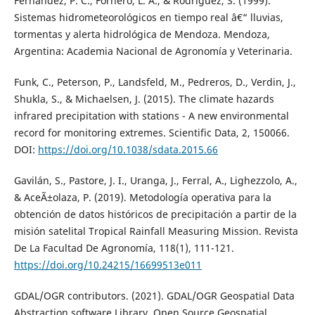
Fernández, P. C., Fornero, L. A., & Rodríguez, S. (1999).
Sistemas hidrometeorológicos en tiempo real â€“ lluvias,
tormentas y alerta hidrológica de Mendoza. Mendoza,
Argentina: Academia Nacional de Agronomía y Veterinaria.
Funk, C., Peterson, P., Landsfeld, M., Pedreros, D., Verdin, J.,
Shukla, S., & Michaelsen, J. (2015). The climate hazards
infrared precipitation with stations - A new environmental
record for monitoring extremes. Scientific Data, 2, 150066.
DOI:
https://doi.org/10.1038/sdata.2015.66
Gavilán, S., Pastore, J. I., Uranga, J., Ferral, A., Lighezzolo, A.,
& AceÃ±olaza, P. (2019). Metodología operativa para la
obtención de datos históricos de precipitación a partir de la
misión satelital Tropical Rainfall Measuring Mission. Revista
De La Facultad De Agronomía, 118(1), 111-121.
https://doi.org/10.24215/16699513e011
GDAL/OGR contributors. (2021). GDAL/OGR Geospatial Data
Abstraction software Library. Open Source Geospatial