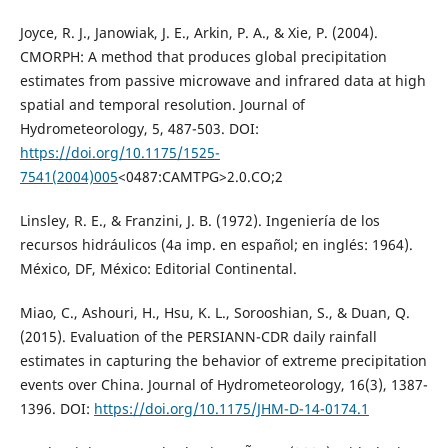
Joyce, R. J., Janowiak, J. E., Arkin, P. A., & Xie, P. (2004).
CMORPH: A method that produces global precipitation
estimates from passive microwave and infrared data at high
spatial and temporal resolution. Journal of
Hydrometeorology, 5, 487-503. DOI:
https://doi.org/10.1175/1525-
7541(2004)005
<0487:CAMTPG>2.0.CO;2
Linsley, R. E., & Franzini, J. B. (1972). Ingeniería de los
recursos hidráulicos (4a imp. en español; en inglés: 1964).
México, DF, México: Editorial Continental.
Miao, C., Ashouri, H., Hsu, K. L., Sorooshian, S., & Duan, Q.
(2015). Evaluation of the PERSIANN-CDR daily rainfall
estimates in capturing the behavior of extreme precipitation
events over China. Journal of Hydrometeorology, 16(3), 1387-
1396. DOI:
https://doi.org/10.1175/JHM-D-14-0174.1