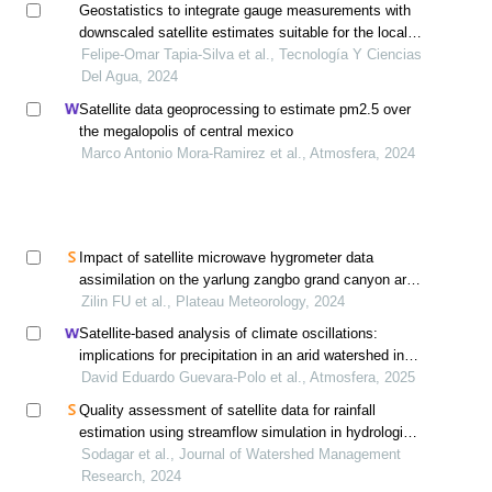
Geostatistics to integrate gauge measurements with
downscaled satellite estimates suitable for the local
scale
Felipe-Omar Tapia-Silva et al., Tecnología Y Ciencias
Del Agua, 2024
Satellite data geoprocessing to estimate pm2.5 over
the megalopolis of central mexico
Marco Antonio Mora-Ramirez et al., Atmosfera, 2024
Impact of satellite microwave hygrometer data
assimilation on the yarlung zangbo grand canyon area
heavy rain simulation
Zilin FU et al., Plateau Meteorology, 2024
Satellite-based analysis of climate oscillations:
implications for precipitation in an arid watershed in
mexico
David Eduardo Guevara-Polo et al., Atmosfera, 2025
Quality assessment of satellite data for rainfall
estimation using streamflow simulation in hydrological
modeling (case study: the tighsiah catchment)
Sodagar et al., Journal of Watershed Management
Research, 2024