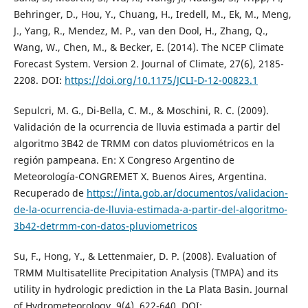
Behringer, D., Hou, Y., Chuang, H., Iredell, M., Ek, M., Meng,
J., Yang, R., Mendez, M. P., van den Dool, H., Zhang, Q.,
Wang, W., Chen, M., & Becker, E. (2014). The NCEP Climate
Forecast System. Version 2. Journal of Climate, 27(6), 2185-
2208. DOI:
https://doi.org/10.1175/JCLI-D-12-00823.1
Sepulcri, M. G., Di-Bella, C. M., & Moschini, R. C. (2009).
Validación de la ocurrencia de lluvia estimada a partir del
algoritmo 3B42 de TRMM con datos pluviométricos en la
región pampeana. En: X Congreso Argentino de
Meteorología-CONGREMET X. Buenos Aires, Argentina.
Recuperado de
https://inta.gob.ar/documentos/validacion-
de-la-ocurrencia-de-lluvia-estimada-a-partir-del-algoritmo-
3b42-detrmm-con-datos-pluviometricos
Su, F., Hong, Y., & Lettenmaier, D. P. (2008). Evaluation of
TRMM Multisatellite Precipitation Analysis (TMPA) and its
utility in hydrologic prediction in the La Plata Basin. Journal
of Hydrometeorology, 9(4), 622-640. DOI: