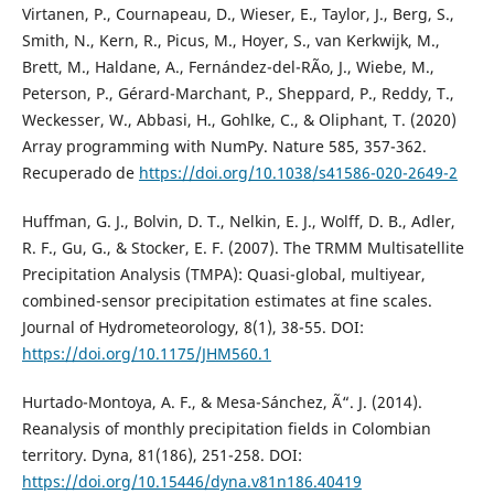
Virtanen, P., Cournapeau, D., Wieser, E., Taylor, J., Berg, S.,
Smith, N., Kern, R., Picus, M., Hoyer, S., van Kerkwijk, M.,
Brett, M., Haldane, A., Fernández-del-RÃ­o, J., Wiebe, M.,
Peterson, P., Gérard-Marchant, P., Sheppard, P., Reddy, T.,
Weckesser, W., Abbasi, H., Gohlke, C., & Oliphant, T. (2020)
Array programming with NumPy. Nature 585, 357-362.
Recuperado de
https://doi.org/10.1038/s41586-020-2649-2
Huffman, G. J., Bolvin, D. T., Nelkin, E. J., Wolff, D. B., Adler,
R. F., Gu, G., & Stocker, E. F. (2007). The TRMM Multisatellite
Precipitation Analysis (TMPA): Quasi-global, multiyear,
combined-sensor precipitation estimates at fine scales.
Journal of Hydrometeorology, 8(1), 38-55. DOI:
https://doi.org/10.1175/JHM560.1
Hurtado-Montoya, A. F., & Mesa-Sánchez, Ã“. J. (2014).
Reanalysis of monthly precipitation fields in Colombian
territory. Dyna, 81(186), 251-258. DOI:
https://doi.org/10.15446/dyna.v81n186.40419