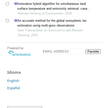
Innovative hybrid algorithm for simultaneous land
surface temperature and emissivity retrieval: case
study with sdgsat-1 data
Remote Sensing of Environment, 2024
An accurate method for the global ionospheric tec
estimation using multi-gnss observations
Ieee Transactions on Geoscience and Remote
Sensing, 2025
Powered by
Favorite
Idioma
English
Español