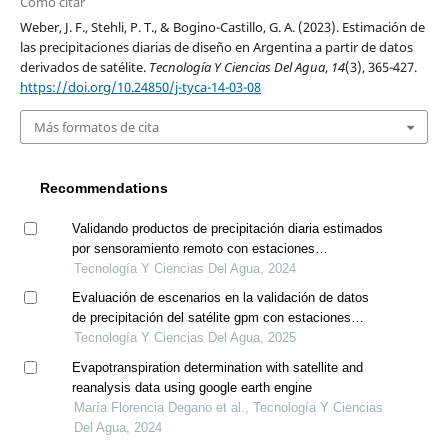
Cómo citar
Weber, J. F., Stehli, P. T., & Bogino-Castillo, G. A. (2023). Estimación de
las precipitaciones diarias de diseño en Argentina a partir de datos
derivados de satélite.
Tecnología Y Ciencias Del Agua
,
14
(3), 365-427.
https://doi.org/10.24850/j-tyca-14-03-08
Más formatos de cita
Recommendations
Validando productos de precipitación diaria estimados
por sensoramiento remoto con estaciones
pluviométricas en la cuenca vilcanota, perú
Tecnología Y Ciencias Del Agua, 2024
Evaluación de escenarios en la validación de datos
de precipitación del satélite gpm con estaciones
meteorológicas para uso en emergencias ambientales
Tecnología Y Ciencias Del Agua, 2025
Evapotranspiration determination with satellite and
reanalysis data using google earth engine
María Florencia Degano et al., Tecnología Y Ciencias
Del Agua, 2024