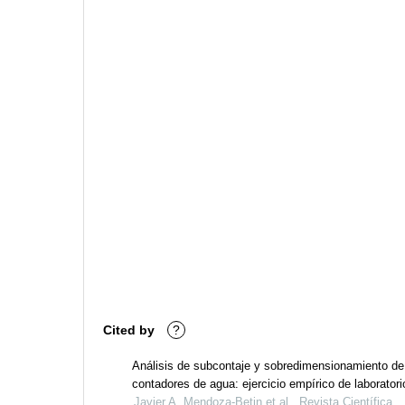
Cited by
?
Análisis de subcontaje y sobredimensionamiento de
contadores de agua: ejercicio empírico de laboratori
metrología de aguas de cartagena s.a. e.s.p.
Javier A. Mendoza-Betin et al., Revista Científica