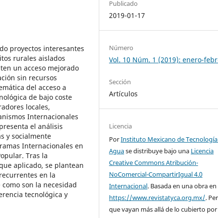
Publicado
2019-01-17
Número
do proyectos interesantes
tos rurales aislados
Vol. 10 Núm. 1 (2019): enero-feb
iten un acceso mejorado
ación sin recursos
Sección
emática del acceso a
Artículos
nológica de bajo coste
radores locales,
ganismos Internacionales
presenta el análisis
Licencia
s y socialmente
Por
Instituto Mexicano de Tecnología
gramas Internacionales en
Agua
se distribuye bajo una
Licencia
opular. Tras la
Creative Commons Atribución-
que aplicado, se plantean
NoComercial-CompartirIgual 4.0
 recurrentes en la
e como son la necesidad
Internacional
. Basada en una obra en
erencia tecnológica y
https://www.revistatyca.org.mx/
. Pe
que vayan más allá de lo cubierto por