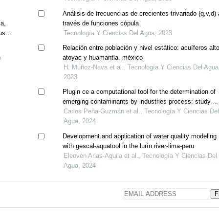
Análisis de frecuencias de crecientes trivariado (q,v,d) 
ca,
través de funciones cópula
us
Tecnología Y Ciencias Del Agua, 2023
Relación entre población y nivel estático: acuíferos alto
n
atoyac y huamantla, méxico
H. Muñoz-Nava et al., Tecnología Y Ciencias Del Agua
2023
Plugin ce a computational tool for the determination of
emerging contaminants by industries process: study
case study for the city of bogotá-colombia
Carlos Peña-Guzmán et al., Tecnología Y Ciencias De
Agua, 2024
Development and application of water quality modeling
with gescal-aquatool in the lurín river-lima-peru
Eleoven Arias-Aguila et al., Tecnología Y Ciencias Del
Agua, 2024
F