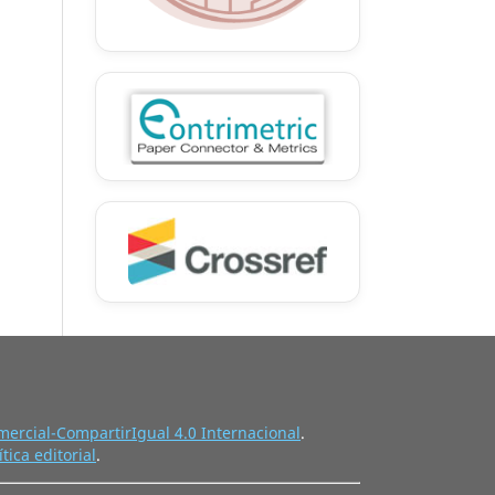
ercial-CompartirIgual 4.0 Internacional
.
ítica editorial
.