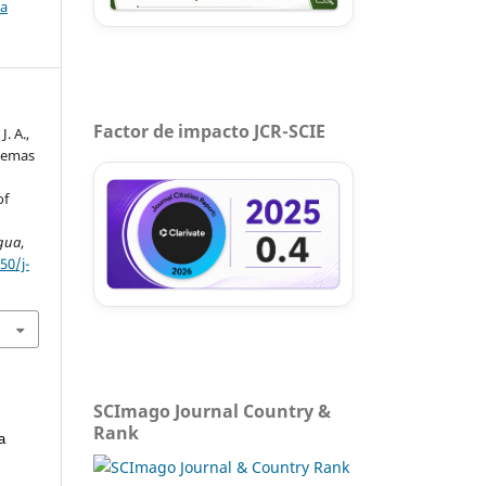
ca
Factor de impacto JCR-SCIE
. A.,
stemas
of
n
Agua
,
50/j-
SCImago Journal Country &
Rank
a