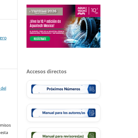
rero
Accesos directos
 del
rmisos
 esta