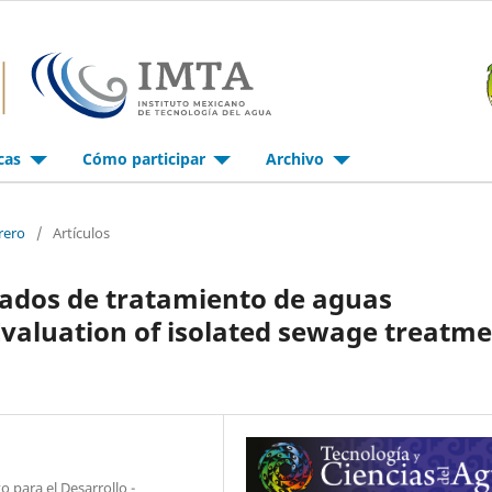
icas
Cómo participar
Archivo
rero
/
Artículos
lados de tratamiento de aguas
Evaluation of isolated sewage treatm
para el Desarrollo -