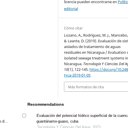
licencia pueden encontrarse en
Políti
editorial
Cómo citar
Lozano, A., Rodríguez, M. J., Mancebo, J
& Leante, D. (2019). Evaluación de si
aislados de tratamiento de aguas
residuales en Nicaragua / Evaluation 
isolated sewage treatment systems i
Nicaragua.
Tecnología Y Ciencias Del 
10
(1), 122-145.
https://doi.org/10.248
tyca-2019-01-05
Más formatos de cita
Recommendations
Evaluación del potencial hídrico superficial de la cuenc
o de
guantánamo-guaso, cuba
Tecnología Y Ciencias Del Agua, 2023