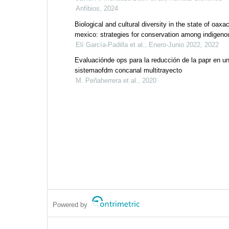
Anfibios, 2024
Biological and cultural diversity in the state of oaxa
mexico: strategies for conservation among indigeno
communities
Elí García-Padilla et al., Enero-Junio 2022, 2022
Evaluaciónde ops para la reducción de la papr en u
sistemaofdm concanal multitrayecto
M. Peñaherrera et al., 2020
Powered by