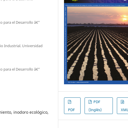
 para el Desarrollo â€“
o Industrial. Universidad
 para el Desarrollo â€“
PDF
PDF
(Inglés)
XM
iento, inodoro ecológico,