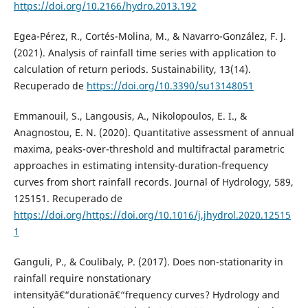
https://doi.org/10.2166/hydro.2013.192
Egea-Pérez, R., Cortés-Molina, M., & Navarro-González, F. J.
(2021). Analysis of rainfall time series with application to
calculation of return periods. Sustainability, 13(14).
Recuperado de
https://doi.org/10.3390/su13148051
Emmanouil, S., Langousis, A., Nikolopoulos, E. I., &
Anagnostou, E. N. (2020). Quantitative assessment of annual
maxima, peaks-over-threshold and multifractal parametric
approaches in estimating intensity-duration-frequency
curves from short rainfall records. Journal of Hydrology, 589,
125151. Recuperado de
https://doi.org/https://doi.org/10.1016/j.jhydrol.2020.12515
1
Ganguli, P., & Coulibaly, P. (2017). Does non-stationarity in
rainfall require nonstationary
intensityâ€“durationâ€“frequency curves? Hydrology and