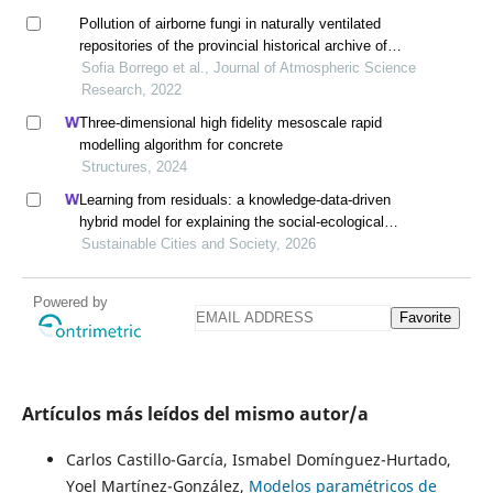
Pollution of airborne fungi in naturally ventilated
repositories of the provincial historical archive of
santiago de cuba (cuba)
Sofia Borrego et al., Journal of Atmospheric Science
Research, 2022
Three-dimensional high fidelity mesoscale rapid
modelling algorithm for concrete
Structures, 2024
Learning from residuals: a knowledge-data-driven
hybrid model for explaining the social-ecological
influences on urban agglomeration resilience
Sustainable Cities and Society, 2026
Powered by
Favorite
Artículos más leídos del mismo autor/a
Carlos Castillo-García, Ismabel Domínguez-Hurtado,
Yoel Martínez-González,
Modelos paramétricos de