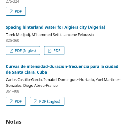
275-324
PDF
Spacing hinterland water for Algiers city (Algeria)
Tarek Medjadj, M'hammed Setti, Lahcene Feloussia
325-360
PDF (Inglés)
PDF
Curvas de intensidad-duración-frecuencia para la ciudad
de Santa Clara, Cuba
Carlos Castillo-García, Ismabel Domínguez-Hurtado, Yoel Martínez-
González, Diego Abreu-Franco
361-408
PDF
PDF (Inglés)
Notas