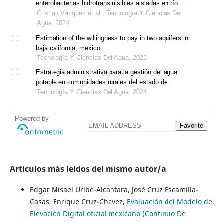
enterobacterias hidrotransmisibles aisladas en río
guamote, chimborazo
Cristian Vázquez et al., Tecnología Y Ciencias Del
Agua, 2024
Estimation of the willingness to pay in two aquifers in
baja california, mexico
Tecnología Y Ciencias Del Agua, 2023
Estrategia administrativa para la gestión del agua
potable en comunidades rurales del estado de
chihuahua
Tecnología Y Ciencias Del Agua, 2024
Powered by
Favorite
Artículos más leídos del mismo autor/a
Edgar Misael Uribe-Alcantara, José Cruz Escamilla-
Casas, Enrique Cruz-Chavez,
Evaluación del Modelo de
Elevación Digital oficial mexicano (Continuo De