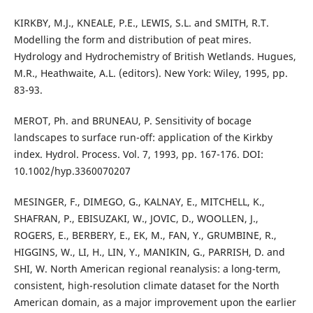
KIRKBY, M.J., KNEALE, P.E., LEWIS, S.L. and SMITH, R.T.
Modelling the form and distribution of peat mires.
Hydrology and Hydrochemistry of British Wetlands. Hugues,
M.R., Heathwaite, A.L. (editors). New York: Wiley, 1995, pp.
83-93.
MEROT, Ph. and BRUNEAU, P. Sensitivity of bocage
landscapes to surface run-off: application of the Kirkby
index. Hydrol. Process. Vol. 7, 1993, pp. 167-176. DOI:
10.1002/hyp.3360070207
MESINGER, F., DIMEGO, G., KALNAY, E., MITCHELL, K.,
SHAFRAN, P., EBISUZAKI, W., JOVIC, D., WOOLLEN, J.,
ROGERS, E., BERBERY, E., EK, M., FAN, Y., GRUMBINE, R.,
HIGGINS, W., LI, H., LIN, Y., MANIKIN, G., PARRISH, D. and
SHI, W. North American regional reanalysis: a long-term,
consistent, high-resolution climate dataset for the North
American domain, as a major improvement upon the earlier