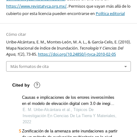
https://www.revistatyca.org.mx/
. Permisos que vayan más allá de lo
cubierto por esta licencia pueden encontrarse en
Política editorial
Cómo citar
Uribe-Alcántara, E. M., Montes-León, M. A. L., & García-Celis, E. (2010).
Mapa Nacional de índice de Inundación.
Tecnología Y Ciencias Del
Agua
,
1
(2), 73-85.
https://doi.org/10.24850/j-tyca-2010-02-05
Más formatos de cita
Cited by
?
Causas e implicaciones de los errores inverosímiles
en el modelo de elevación digital cem 3.0 de inegi
observados en planicies
E. M. Uribe-Alcántara et al., Tópicos De
Investigación En Ciencias De La Tierra Y Materiales,
2022
Zonificación de la amenaza ante inundaciones a partir