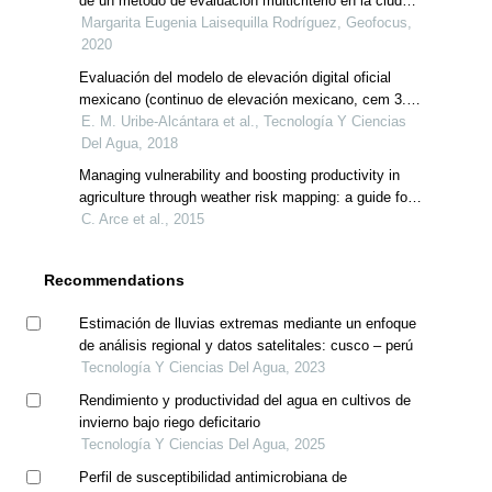
de un método de evaluación multicriterio en la ciudad
de santiago de cali, colombia
Margarita Eugenia Laisequilla Rodríguez, Geofocus,
2020
Evaluación del modelo de elevación digital oficial
mexicano (continuo de elevación mexicano, cem 3.0)
de inegi
E. M. Uribe-Alcántara et al., Tecnología Y Ciencias
Del Agua, 2018
Managing vulnerability and boosting productivity in
agriculture through weather risk mapping: a guide for
development practitioners
C. Arce et al., 2015
Recommendations
Estimación de lluvias extremas mediante un enfoque
de análisis regional y datos satelitales: cusco – perú
Tecnología Y Ciencias Del Agua, 2023
Rendimiento y productividad del agua en cultivos de
invierno bajo riego deficitario
Tecnología Y Ciencias Del Agua, 2025
Perfil de susceptibilidad antimicrobiana de