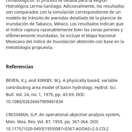
climatológicos. El proceso se detalla para la Región
Hidrológica Lerma-Santiago. Adicionalmente, los resultados
son comparados con la simulación correspondiente de un
modelo de tránsito de avenidas detallado de la planicie de
inundación de Tabasco, México. Los resultados indican que
el índice captura razonablemente bien las zonas perenes y
efÃ­meramente inundadas. Se incluye el Mapa Nacional
Mexicano del índice de Inundación obtenido con base en la
metodología propuesta.
Referencias
BEVEN, K.J. and KIRKBY, M.J. A physically based, variable
contributing area model of basin hydrology. Hydrol. Sci.
Bull. Vol. 24, no. 1, 1979, pp. 43-69. DOI:
10.1080/02626667909491834
CRESSMAN, G.P. An operational objective analysis system,
Mon. Wea. Rev. Vol. 87, 1959, pp. 367-364. DOI:
10.1175/1520-0493(1959)087<0367:AOOAS>2.0.CO;2