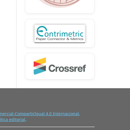
ercial-CompartirIgual 4.0 Internacional
.
ítica editorial
.