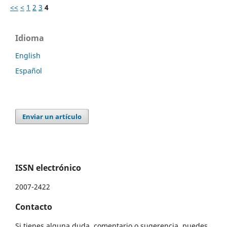
<<
<
1
2
3
4
Idioma
English
Español
Enviar un artículo
ISSN electrónico
2007-2422
Contacto
Si tienes alguna duda, comentario o sugerencia, puedes