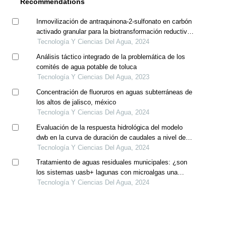
Recommendations
Inmovilización de antraquinona-2-sulfonato en carbón
activado granular para la biotransformación reductiva
de contaminantes electrofílicos
Tecnología Y Ciencias Del Agua, 2024
Análisis táctico integrado de la problemática de los
comités de agua potable de toluca
Tecnología Y Ciencias Del Agua, 2023
Concentración de fluoruros en aguas subterráneas de
los altos de jalisco, méxico
Tecnología Y Ciencias Del Agua, 2024
Evaluación de la respuesta hidrológica del modelo
dwb en la curva de duración de caudales a nivel de
cuenca y microcuenca, caso de estudio la cuenca del
Tecnología Y Ciencias Del Agua, 2024
río sogamoso, colombia
Tratamiento de aguas residuales municipales: ¿son
los sistemas uasb+ lagunas con microalgas una
opción?
Tecnología Y Ciencias Del Agua, 2024