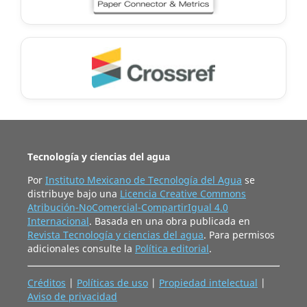
Tecnología y ciencias del agua
Por
Instituto Mexicano de Tecnología del Agua
se
distribuye bajo una
Licencia Creative Commons
Atribución-NoComercial-CompartirIgual 4.0
Internacional
. Basada en una obra publicada en
Revista Tecnología y ciencias del agua
. Para permisos
adicionales consulte la
Política editorial
.
Créditos
|
Políticas de uso
|
Propiedad intelectual
|
Aviso de privacidad