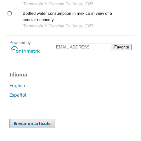
precipitaciones extremas
Tecnología Y Ciencias Del Agua, 2023
Bottled water consumption in mexico in view of a
circular economy
Tecnología Y Ciencias Del Agua, 2023
Powered by
Favorite
Idioma
English
Español
Enviar un artículo