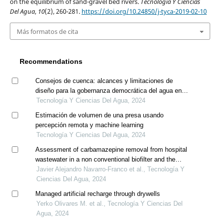
on the equilibrium of sand-gravel bed rivers.
Tecnología Y Ciencias
Del Agua
,
10
(2), 260-281.
https://doi.org/10.24850/j-tyca-2019-02-10
Más formatos de cita
Recommendations
Consejos de cuenca: alcances y limitaciones de
diseño para la gobernanza democrática del agua en
méxico
Tecnología Y Ciencias Del Agua, 2024
Estimación de volumen de una presa usando
percepción remota y machine learning
Tecnología Y Ciencias Del Agua, 2024
Assessment of carbamazepine removal from hospital
wastewater in a non conventional biofilter and the
application of electro-oxidation as pre-treatment
Javier Alejandro Navarro-Franco et al., Tecnología Y
Ciencias Del Agua, 2024
Managed artificial recharge through drywells
Yerko Olivares M. et al., Tecnología Y Ciencias Del
Agua, 2024