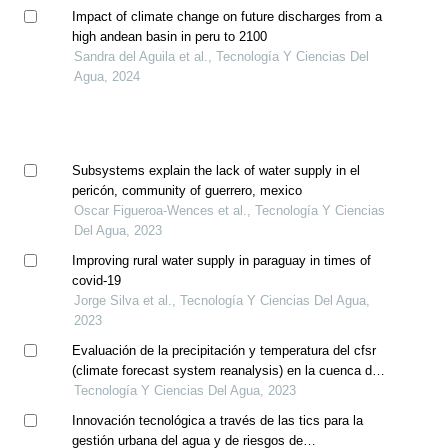
Impact of climate change on future discharges from a
high andean basin in peru to 2100
Sandra del Aguila et al., Tecnología Y Ciencias Del
Agua, 2024
Subsystems explain the lack of water supply in el
pericón, community of guerrero, mexico
Oscar Figueroa-Wences et al., Tecnología Y Ciencias
Del Agua, 2023
Improving rural water supply in paraguay in times of
covid-19
Jorge Silva et al., Tecnología Y Ciencias Del Agua,
2023
Evaluación de la precipitación y temperatura del cfsr
(climate forecast system reanalysis) en la cuenca del
río mayo
Tecnología Y Ciencias Del Agua, 2023
Innovación tecnológica a través de las tics para la
gestión urbana del agua y de riesgos de