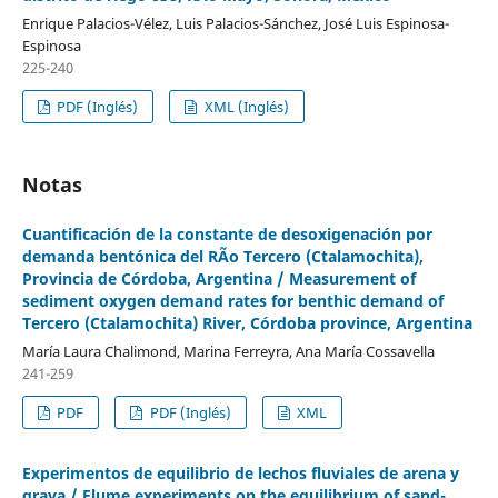
Enrique Palacios-Vélez, Luis Palacios-Sánchez, José Luis Espinosa-
Espinosa
225-240
PDF (Inglés)
XML (Inglés)
Notas
Cuantificación de la constante de desoxigenación por
demanda bentónica del RÃ­o Tercero (Ctalamochita),
Provincia de Córdoba, Argentina / Measurement of
sediment oxygen demand rates for benthic demand of
Tercero (Ctalamochita) River, Córdoba province, Argentina
María Laura Chalimond, Marina Ferreyra, Ana María Cossavella
241-259
PDF
PDF (Inglés)
XML
Experimentos de equilibrio de lechos fluviales de arena y
grava / Flume experiments on the equilibrium of sand-