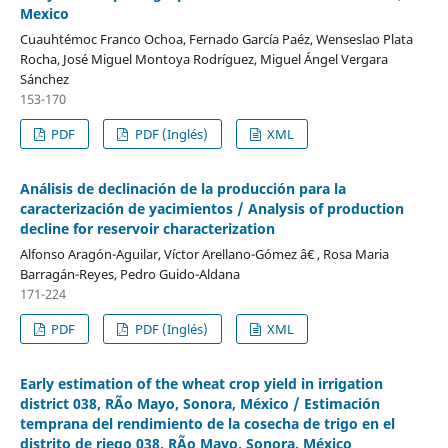
Mexico
Cuauhtémoc Franco Ochoa, Fernado García Paéz, Wenseslao Plata
Rocha, José Miguel Montoya Rodríguez, Miguel Ángel Vergara
Sánchez
153-170
PDF
PDF (Inglés)
XML
Análisis de declinación de la producción para la
caracterización de yacimientos / Analysis of production
decline for reservoir characterization
Alfonso Aragón-Aguilar, Víctor Arellano-Gómez â€ , Rosa Maria
Barragán-Reyes, Pedro Guido-Aldana
171-224
PDF
PDF (Inglés)
XML
Early estimation of the wheat crop yield in irrigation
district 038, RÃ­o Mayo, Sonora, México / Estimación
temprana del rendimiento de la cosecha de trigo en el
distrito de riego 038, RÃ­o Mayo, Sonora, México