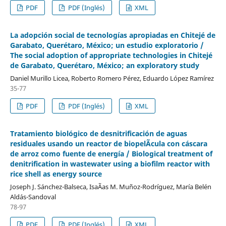
PDF
PDF (Inglés)
XML
La adopción social de tecnologías apropiadas en Chitejé de
Garabato, Querétaro, México; un estudio exploratorio /
The social adoption of appropriate technologies in Chitejé
de Garabato, Querétaro, México; an exploratory study
Daniel Murillo Licea, Roberto Romero Pérez, Eduardo López Ramírez
35-77
PDF
PDF (Inglés)
XML
Tratamiento biológico de desnitrificación de aguas
residuales usando un reactor de biopelÃ­cula con cáscara
de arroz como fuente de energía / Biological treatment of
denitrification in wastewater using a biofilm reactor with
rice shell as energy source
Joseph J. Sánchez-Balseca, IsaÃ­as M. Muñoz-Rodríguez, María Belén
Aldás-Sandoval
78-97
PDF
PDF (Inglés)
XML