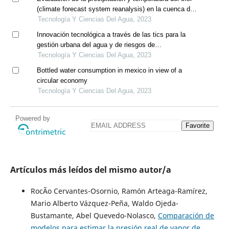
(climate forecast system reanalysis) en la cuenca del
río mayo
Tecnología Y Ciencias Del Agua, 2023
Innovación tecnológica a través de las tics para la
gestión urbana del agua y de riesgos de
precipitaciones extremas
Tecnología Y Ciencias Del Agua, 2023
Bottled water consumption in mexico in view of a
circular economy
Tecnología Y Ciencias Del Agua, 2023
Powered by
Favorite
Artículos más leídos del mismo autor/a
RocÃ­o Cervantes-Osornio, Ramón Arteaga-Ramírez,
Mario Alberto Vázquez-Peña, Waldo Ojeda-
Bustamante, Abel Quevedo-Nolasco,
Comparación de
modelos para estimar la presión real de vapor de