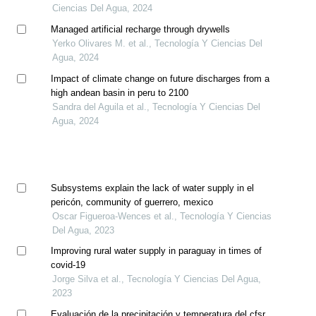
Ciencias Del Agua, 2024
Managed artificial recharge through drywells
Yerko Olivares M. et al., Tecnología Y Ciencias Del
Agua, 2024
Impact of climate change on future discharges from a
high andean basin in peru to 2100
Sandra del Aguila et al., Tecnología Y Ciencias Del
Agua, 2024
Subsystems explain the lack of water supply in el
pericón, community of guerrero, mexico
Oscar Figueroa-Wences et al., Tecnología Y Ciencias
Del Agua, 2023
Improving rural water supply in paraguay in times of
covid-19
Jorge Silva et al., Tecnología Y Ciencias Del Agua,
2023
Evaluación de la precipitación y temperatura del cfsr