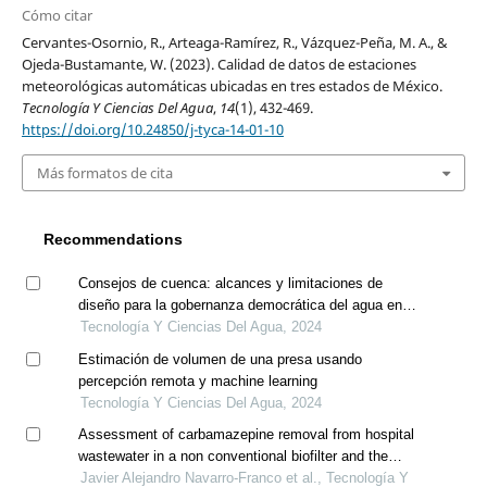
Cómo citar
Cervantes-Osornio, R., Arteaga-Ramírez, R., Vázquez-Peña, M. A., &
Ojeda-Bustamante, W. (2023). Calidad de datos de estaciones
meteorológicas automáticas ubicadas en tres estados de México.
Tecnología Y Ciencias Del Agua
,
14
(1), 432-469.
https://doi.org/10.24850/j-tyca-14-01-10
Más formatos de cita
Recommendations
Consejos de cuenca: alcances y limitaciones de
diseño para la gobernanza democrática del agua en
méxico
Tecnología Y Ciencias Del Agua, 2024
Estimación de volumen de una presa usando
percepción remota y machine learning
Tecnología Y Ciencias Del Agua, 2024
Assessment of carbamazepine removal from hospital
wastewater in a non conventional biofilter and the
application of electro-oxidation as pre-treatment
Javier Alejandro Navarro-Franco et al., Tecnología Y