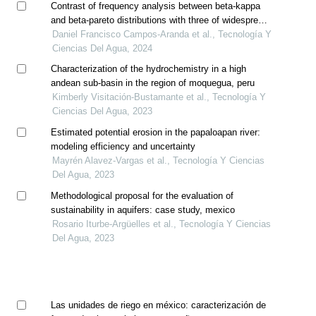
Contrast of frequency analysis between beta-kappa
and beta-pareto distributions with three of widespread
application
Daniel Francisco Campos-Aranda et al., Tecnología Y
Ciencias Del Agua, 2024
Characterization of the hydrochemistry in a high
andean sub-basin in the region of moquegua, peru
Kimberly Visitación-Bustamante et al., Tecnología Y
Ciencias Del Agua, 2023
Estimated potential erosion in the papaloapan river:
modeling efficiency and uncertainty
Mayrén Alavez-Vargas et al., Tecnología Y Ciencias
Del Agua, 2023
Methodological proposal for the evaluation of
sustainability in aquifers: case study, mexico
Rosario Iturbe-Argüelles et al., Tecnología Y Ciencias
Del Agua, 2023
Las unidades de riego en méxico: caracterización de