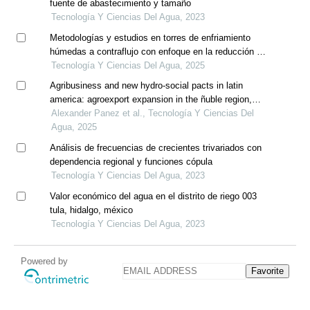
fuente de abastecimiento y tamaño
Tecnología Y Ciencias Del Agua, 2023
Metodologías y estudios en torres de enfriamiento
húmedas a contraflujo con enfoque en la reducción de
las pérdidas de agua por evaporación y arrastre
Tecnología Y Ciencias Del Agua, 2025
Agribusiness and new hydro-social pacts in latin
america: agroexport expansion in the ñuble region,
chile
Alexander Panez et al., Tecnología Y Ciencias Del
Agua, 2025
Análisis de frecuencias de crecientes trivariados con
dependencia regional y funciones cópula
Tecnología Y Ciencias Del Agua, 2023
Valor económico del agua en el distrito de riego 003
tula, hidalgo, méxico
Tecnología Y Ciencias Del Agua, 2023
Powered by
Favorite