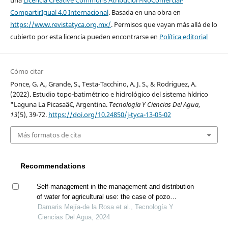
CompartirIgual 4.0 Internacional
. Basada en una obra en
https://www.revistatyca.org.mx/
. Permisos que vayan más allá de lo
cubierto por esta licencia pueden encontrarse en
Política editorial
Cómo citar
Ponce, G. A., Grande, S., Testa-Tacchino, A. J. S., & Rodriguez, A.
(2022). Estudio topo-batimétrico e hidrológico del sistema hídrico
"Laguna La Picasaâ€, Argentina.
Tecnología Y Ciencias Del Agua
,
13
(5), 39-72.
https://doi.org/10.24850/j-tyca-13-05-02
Más formatos de cita
Recommendations
Self-management in the management and distribution
of water for agricultural use: the case of pozo
zamorano, hidalgo, mexico
Damaris Mejía-de la Rosa et al., Tecnología Y
Ciencias Del Agua, 2024