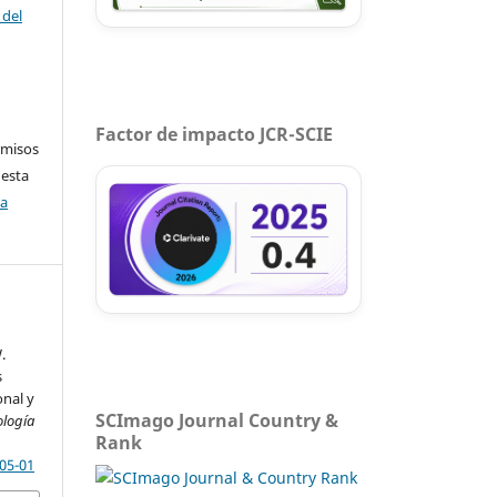
 del
Factor de impacto JCR-SCIE
rmisos
 esta
ca
.
s
onal y
SCImago Journal Country &
ología
Rank
-05-01