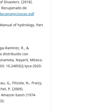
f Disasters. (2018).
7. Recuperado de
deconomiclosses.pdf
 Manual of hydrology. Part
aga-Ramírez, R., &
o distribuido con
namota, Nayarit, México.
DOI: 10.24850/j-tyca-2020-
u, G., Filizola, N., Fraizy,
chel, P. (2009).
e Amazon basin (1974-
OI: