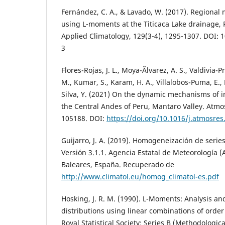
Fernández, C. A., & Lavado, W. (2017). Regional
using L-moments at the Titicaca Lake drainage, 
Applied Climatology, 129(3-4), 1295-1307. DOI:
3
Flores-Rojas, J. L., Moya-Ãlvarez, A. S., Valdivia-P
M., Kumar, S., Karam, H. A., Villalobos-Puma, E.,
Silva, Y. (2021) On the dynamic mechanisms of in
the Central Andes of Peru, Mantaro Valley. Atmo
105188. DOI:
https://doi.org/10.1016/j.atmosre
Guijarro, J. A. (2019). Homogeneización de series
Versión 3.1.1. Agencia Estatal de Meteorología (
Baleares, España. Recuperado de
http://www.climatol.eu/homog_climatol-es.pdf
Hosking, J. R. M. (1990). L-Moments: Analysis an
distributions using linear combinations of order s
Royal Statistical Society: Series B (Methodologica