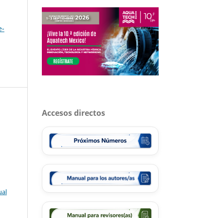
e-
Accesos directos
ual