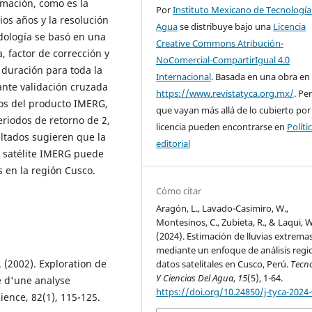
rmación, como es la
Por
Instituto Mexicano de Tecnología
ios años y la resolución
Agua
se distribuye bajo una
Licencia
odología se basó en una
Creative Commons Atribución-
 factor de corrección y
NoComercial-CompartirIgual 4.0
 duración para toda la
Internacional
. Basada en una obra en
ante validación cruzada
https://www.revistatyca.org.mx/
. Pe
dos del producto IMERG,
que vayan más allá de lo cubierto por
riodos de retorno de 2,
licencia pueden encontrarse en
Políti
sultados sugieren que la
editorial
l satélite IMERG puede
s en la región Cusco.
Cómo citar
Aragón, L., Lavado-Casimiro, W.,
Montesinos, C., Zubieta, R., & Laqui, W
(2024). Estimación de lluvias extrema
mediante un enfoque de análisis regi
E. (2002). Exploration de
datos satelitales en Cusco, Perú.
Tecn
Y Ciencias Del Agua
,
15
(5), 1-64.
de d'une analyse
https://doi.org/10.24850/j-tyca-2024
cience, 82(1), 115-125.