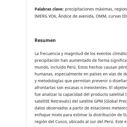
Palabras clave:
precipitaciones máximas, regi
IMERG VO6, Ãndice de avenida, OMM, curvas ID
Resumen
La frecuencia y magnitud de los eventos climáti
precipitación han aumentado de forma significat
mundo, incluido Perú. Estos hechos causan pér
humanas, especialmente en países en vías de de
y metodologías que permitan prevenir o diseñar
afrontarlas son escasas o inexistentes. El objeti
fue analizar la capacidad del producto satelital
satellitE Retrievals) del satélite GPM (Global Pr
datos observados a partir de estaciones meteor
enfoque mixto para estimar la distribución de ll
región del Cusco, ubicado al sur del Perú. Este