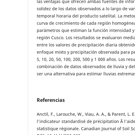
las ventajas que ofrecen ambas fuentes de info
solidez de los datos observados a lo largo de var
temporal horaria del producto satelital. La met
curva de crecimiento de cada región homogénea,
parámetros que estiman la función intensidad y
región Cusco. Los resultados se evaluaron medi
entre los valores de precipitación diaria obteni
enfoque mixto y precipitación observada para pe
5, 10, 20, 50, 100, 200, 500 y 1 000 años. Los re
combinación de datos observados de lluvia y de
ser una alternativa para estimar lluvias extrema
Referencias
Anctil, F., Larouche, W., Viau, A. A., & Parent, L. 
l'indicateur standardisé de précipitation Ã l'ai
statistique régionale. Canadian Journal of Soil S