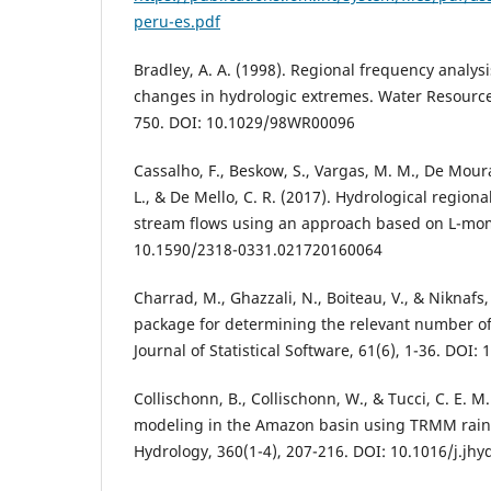
peru-es.pdf
Bradley, A. A. (1998). Regional frequency analys
changes in hydrologic extremes. Water Resource
750. DOI: 10.1029/98WR00096
Cassalho, F., Beskow, S., Vargas, M. M., De Mour
L., & De Mello, C. R. (2017). Hydrological regio
stream flows using an approach based on L-mom
10.1590/2318-0331.021720160064
Charrad, M., Ghazzali, N., Boiteau, V., & Niknafs,
package for determining the relevant number of c
Journal of Statistical Software, 61(6), 1-36. DOI:
Collischonn, B., Collischonn, W., & Tucci, C. E. M
modeling in the Amazon basin using TRMM rainfa
Hydrology, 360(1-4), 207-216. DOI: 10.1016/j.jhy