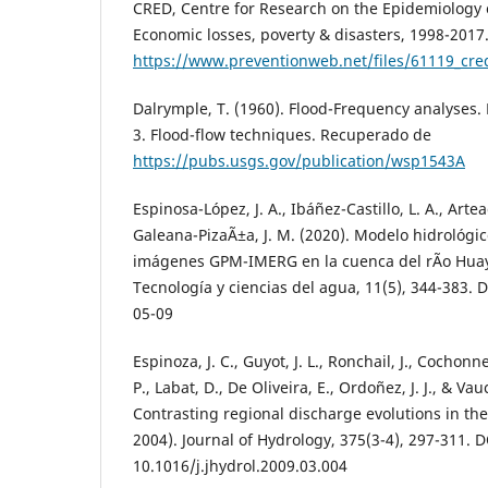
CRED, Centre for Research on the Epidemiology o
Economic losses, poverty & disasters, 1998-201
https://www.preventionweb.net/files/61119_cre
Dalrymple, T. (1960). Flood-Frequency analyses.
3. Flood-flow techniques. Recuperado de
https://pubs.usgs.gov/publication/wsp1543A
Espinosa-López, J. A., Ibáñez-Castillo, L. A., Arte
Galeana-PizaÃ±a, J. M. (2020). Modelo hidrológic
imágenes GPM-IMERG en la cuenca del rÃ­o Huay
Tecnología y ciencias del agua, 11(5), 344-383. 
05-09
Espinoza, J. C., Guyot, J. L., Ronchail, J., Cochonnea
P., Labat, D., De Oliveira, E., Ordoñez, J. J., & Vau
Contrasting regional discharge evolutions in th
2004). Journal of Hydrology, 375(3-4), 297-311. D
10.1016/j.jhydrol.2009.03.004