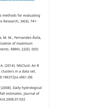
is methods for evaluating
s Research, 34(4), 741-
a, M. M., Fernandes-Ãvila,
nalization of maximum
ents. RBRH, 22(0). DOI:
 A. (2014). NbClust: An R
lusters in a data set.
 10.18637/jss.v061.i06
. (2008). Daily hydrological
ll estimates. Journal of
drol.2008.07.032