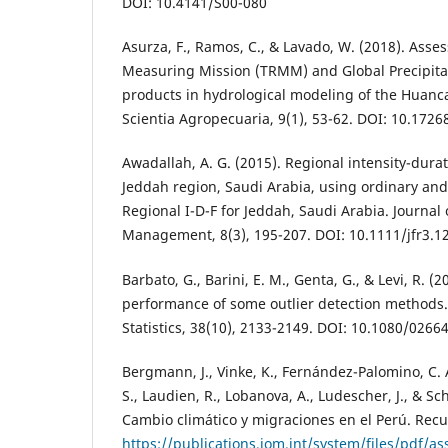
DOI: 10.4141/S00-080
Asurza, F., Ramos, C., & Lavado, W. (2018). Asses
Measuring Mission (TRMM) and Global Precipit
products in hydrological modeling of the Huanca
Scientia Agropecuaria, 9(1), 53-62. DOI: 10.172
Awadallah, A. G. (2015). Regional intensity-dura
Jeddah region, Saudi Arabia, using ordinary a
Regional I-D-F for Jeddah, Saudi Arabia. Journal 
Management, 8(3), 195-207. DOI: 10.1111/jfr3.1
Barbato, G., Barini, E. M., Genta, G., & Levi, R. (
performance of some outlier detection methods.
Statistics, 38(10), 2133-2149. DOI: 10.1080/026
Bergmann, J., Vinke, K., Fernández-Palomino, C. A
S., Laudien, R., Lobanova, A., Ludescher, J., & Sch
Cambio climático y migraciones en el Perú. Rec
https://publications.iom.int/system/files/pdf/a