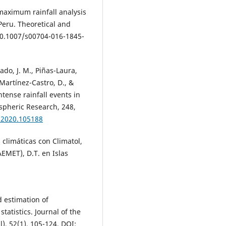
 maximum rainfall analysis
Peru. Theoretical and
 10.1007/s00704-016-1845-
rado, J. M., Piñas-Laura,
 Martínez-Castro, D., &
tense rainfall events in
spheric Research, 248,
s.2020.105188
 climáticas con Climatol,
AEMET), D.T. en Islas
d estimation of
tatistics. Journal of the
l), 52(1), 105-124. DOI: