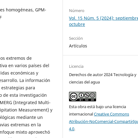
ones homogéneas, GPM-
Número
F
Vol. 15 Núm. 5 (2024): septiembr
octubre
Sección
Artículos
cos extremos de
iva en varios países del
Licencia
didas económicas y
Derechos de autor 2024 Tecnología y
sarrollo. La información
ciencias del agua
 estrategias para
vo de esta investigación
 IMERG (Integrated Multi-
Esta obra está bajo una licencia
ecipitation Measurement) y
internacional
Creative Commons
ológicas mediante un
Atribución-NoComercial-CompartirIg
uvias extremas en la
4.0
.
 enfoque mixto aprovechó