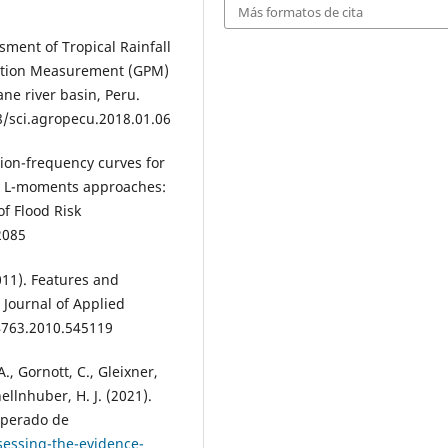
Más formatos de cita
sment of Tropical Rainfall
ation Measurement (GPM)
ne river basin, Peru.
68/sci.agropecu.2018.01.06
tion-frequency curves for
nd L-moments approaches:
of Flood Risk
2085
2011). Features and
 Journal of Applied
64763.2010.545119
., Gornott, C., Gleixner,
ellnhuber, H. J. (2021).
uperado de
ssessing-the-evidence-