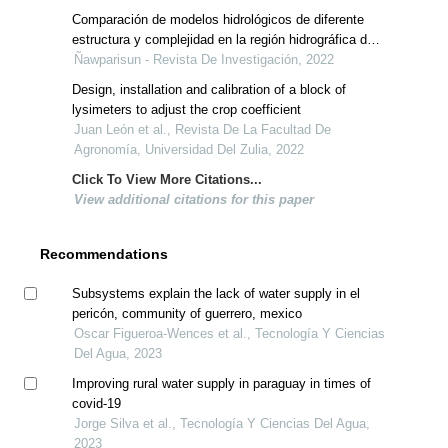
Comparación de modelos hidrológicos de diferente
estructura y complejidad en la región hidrográfica del
titicaca, cuenca del río huancané
Ñawparisun - Revista De Investigación, 2022
Design, installation and calibration of a block of
lysimeters to adjust the crop coefficient
Juan León et al., Revista De La Facultad De
Agronomía, Universidad Del Zulia, 2022
Click To View More Citations...
View additional citations for this paper
Recommendations
Subsystems explain the lack of water supply in el
pericón, community of guerrero, mexico
Oscar Figueroa-Wences et al., Tecnología Y Ciencias
Del Agua, 2023
Improving rural water supply in paraguay in times of
covid-19
Jorge Silva et al., Tecnología Y Ciencias Del Agua,
2023