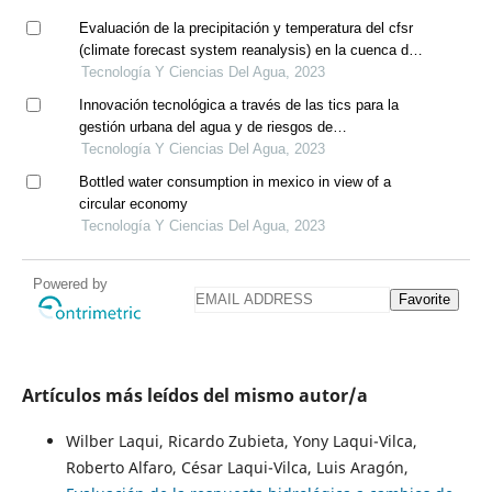
Evaluación de la precipitación y temperatura del cfsr
(climate forecast system reanalysis) en la cuenca del
río mayo
Tecnología Y Ciencias Del Agua, 2023
Innovación tecnológica a través de las tics para la
gestión urbana del agua y de riesgos de
precipitaciones extremas
Tecnología Y Ciencias Del Agua, 2023
Bottled water consumption in mexico in view of a
circular economy
Tecnología Y Ciencias Del Agua, 2023
Powered by
Favorite
Artículos más leídos del mismo autor/a
Wilber Laqui, Ricardo Zubieta, Yony Laqui-Vilca,
Roberto Alfaro, César Laqui-Vilca, Luis Aragón,