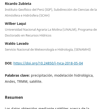
Ricardo Zubieta
Instituto Geofísico del Perú (IGP), Subdirección de Ciencias de la
Atmósfera e Hidrósfera (SCAH)
Wilber Laqui
Universidad Nacional Agraria La Molina (UNALM), Programa de
Doctorado en Recursos Hídricos
Waldo Lavado
Servicio Nacional de Meteorología e Hidrología, (SENAMHI)
DOI:
https://doi.org/10.24850/j-tyca-2018-05-04
Palabras clave:
precipitación, modelación hidrológica,
Andes, TRMM, satélite.
Resumen
Los datos obtenidos mediante satélites acerca de la