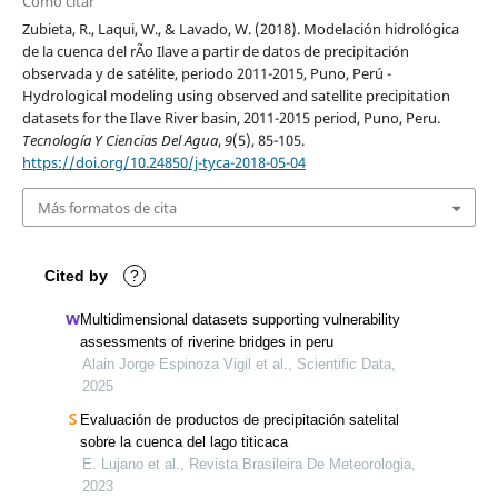
Cómo citar
Zubieta, R., Laqui, W., & Lavado, W. (2018). Modelación hidrológica
de la cuenca del rÃ­o Ilave a partir de datos de precipitación
observada y de satélite, periodo 2011-2015, Puno, Perú -
Hydrological modeling using observed and satellite precipitation
datasets for the Ilave River basin, 2011-2015 period, Puno, Peru.
Tecnología Y Ciencias Del Agua
,
9
(5), 85-105.
https://doi.org/10.24850/j-tyca-2018-05-04
Más formatos de cita
Cited by
?
Multidimensional datasets supporting vulnerability
assessments of riverine bridges in peru
Alain Jorge Espinoza Vigil et al., Scientific Data,
2025
Evaluación de productos de precipitación satelital
sobre la cuenca del lago titicaca
E. Lujano et al., Revista Brasileira De Meteorologia,
2023