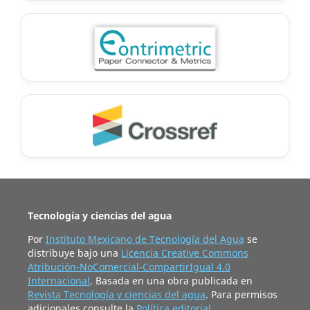
Tecnología y ciencias del agua
Por
Instituto Mexicano de Tecnología del Agua
se
distribuye bajo una
Licencia Creative Commons
Atribución-NoComercial-CompartirIgual 4.0
Internacional
. Basada en una obra publicada en
Revista Tecnología y ciencias del agua
. Para permisos
adicionales consulte la
Política editorial
.