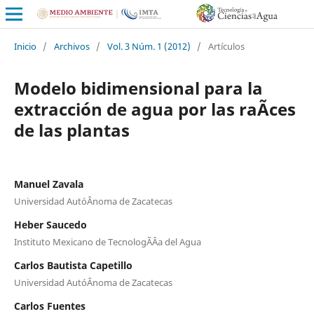
Inicio
/
Archivos
/
Vol. 3 Núm. 1 (2012)
/
Artículos
Modelo bidimensional para la
extracción de agua por las raÃ­ces
de las plantas
Manuel Zavala
Universidad AutóÂnoma de Zacatecas
Heber Saucedo
Instituto Mexicano de TecnologÃ­Âa del Agua
Carlos Bautista Capetillo
Universidad AutóÂnoma de Zacatecas
Carlos Fuentes