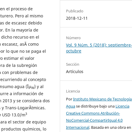
en el proceso de
Publicado
turero. Pero al mismo
2018-12-11
as de escasez debido
r. En la mayoría de
 dicho recurso en el
Número
 escasez, asÃ­ como
Vol. 9 Núm. 5 (2018): septiembre
octubre
or lo que no se paga el
o estimar el valor
Sección
ra de la subregión
Artículos
ca con problemas de
recurriendo al concepto
 insumo agua (Îµ
) y al
W
Licencia
curre a información de
Por
Instituto Mexicano de Tecnología
 2013 y se considera dos
Agua
se distribuye bajo una
Licencia
 y Trans-LogarÃ­tmicas.
Creative Commons Atribución-
3
 y USD 13.0/m
NoComercial-CompartirIgual 4.0
ara el sector de equipo
Internacional
. Basada en una obra en
 productos químicos, lo