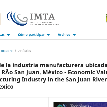
icas
Cómo participar
Archivo
e-octubre
/
Artículos
de la industria manufacturera ubicad
a RÃ­o San Juan, México - Economic Val
cturing Industry in the San Juan River
exico