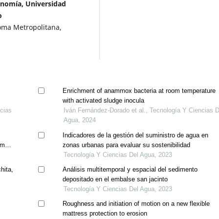
onomía, Universidad
o
oma Metropolitana,
Enrichment of anammox bacteria at room temperature
with activated sludge inocula
ncias
Iván Fernández-Dorado et al., Tecnología Y Ciencias D
Agua, 2024
Indicadores de la gestión del suministro de agua en
tment
zonas urbanas para evaluar su sostenibilidad
Tecnología Y Ciencias Del Agua, 2023
hita,
Análisis multitemporal y espacial del sedimento
depositado en el embalse san jacinto
Tecnología Y Ciencias Del Agua, 2023
Roughness and initiation of motion on a new flexible
mattress protection to erosion