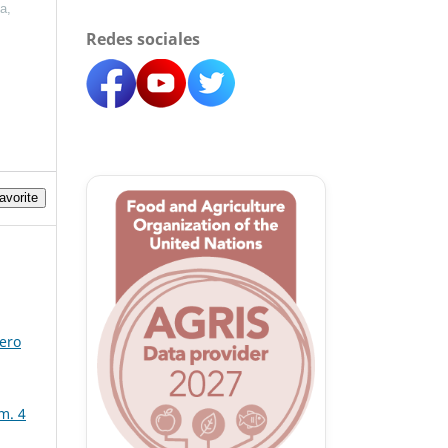
a,
Redes sociales
avorite
mero
m. 4