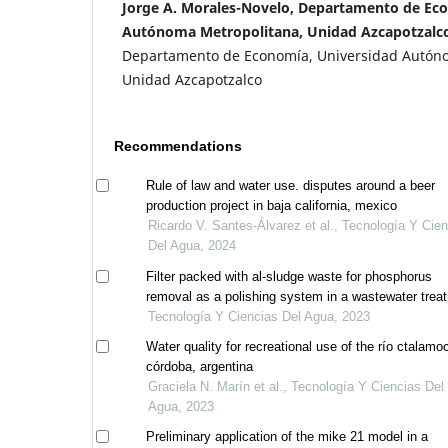
Jorge A. Morales-Novelo, Departamento de Ec
Autónoma Metropolitana, Unidad Azcapotzalc
Departamento de Economía, Universidad Autón
Unidad Azcapotzalco
Recommendations
Rule of law and water use. disputes around a beer
production project in baja california, mexico
Ricardo V. Santes-Álvarez et al., Tecnología Y Cie
Del Agua, 2024
Filter packed with al-sludge waste for phosphorus
removal as a polishing system in a wastewater trea
plant
Tecnología Y Ciencias Del Agua, 2023
Water quality for recreational use of the río ctalamoc
córdoba, argentina
Graciela N. Marín et al., Tecnología Y Ciencias Del
Agua, 2023
Preliminary application of the mike 21 model in a