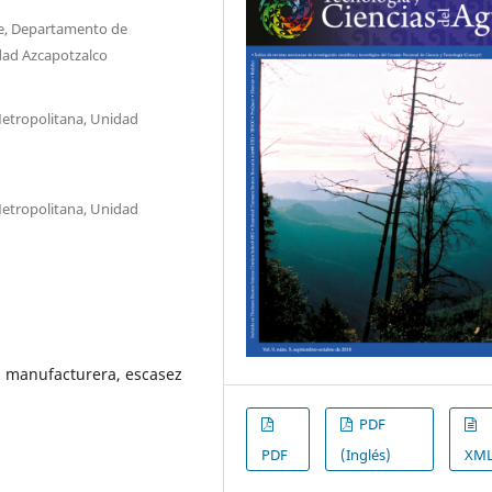
e, Departamento de
dad Azcapotzalco
tropolitana, Unidad
tropolitana, Unidad
a manufacturera, escasez
PDF
PDF
(Inglés)
XM