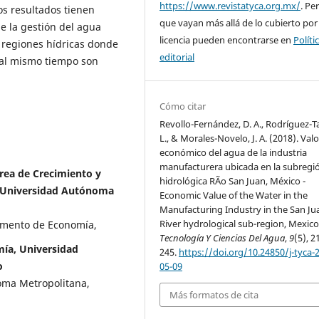
https://www.revistatyca.org.mx/
. Pe
os resultados tienen
que vayan más allá de lo cubierto por
e la gestión del agua
licencia pueden encontrarse en
Políti
 regiones hídricas donde
editorial
 al mismo tiempo son
Cómo citar
Revollo-Fernández, D. A., Rodríguez-T
L., & Morales-Novelo, J. A. (2018). Valo
económico del agua de la industria
manufacturera ubicada en la subregi
rea de Crecimiento y
hidrológica RÃ­o San Juan, México -
 Universidad Autónoma
Economic Value of the Water in the
Manufacturing Industry in the San Ju
River hydrological sub-region, Mexico
amento de Economía,
Tecnología Y Ciencias Del Agua
,
9
(5), 2
mía, Universidad
245.
https://doi.org/10.24850/j-tyca-
o
05-09
oma Metropolitana,
Más formatos de cita