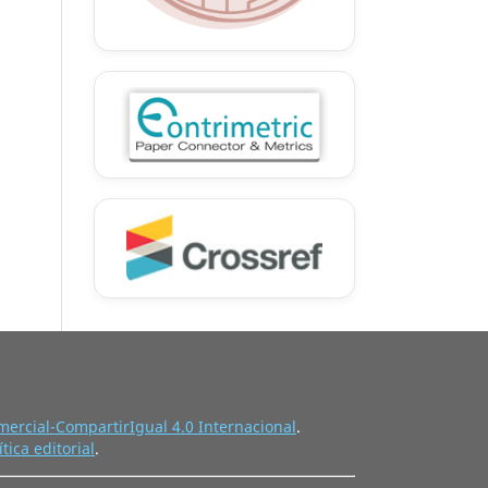
ercial-CompartirIgual 4.0 Internacional
.
ítica editorial
.