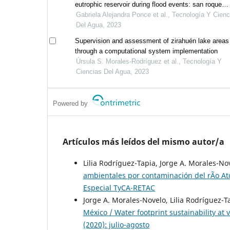
eutrophic reservoir during flood events: san roque
reservoir case, argentina
Gabriela Alejandra Ponce et al., Tecnología Y Cienc
Del Agua, 2023
Supervision and assessment of zirahuén lake areas
through a computational system implementation
Úrsula S. Morales-Rodríguez et al., Tecnología Y
Ciencias Del Agua, 2023
Powered by
Artículos más leídos del mismo autor/a
Lilia Rodríguez-Tapia, Jorge A. Morales-No
ambientales por contaminación del rÃ­o A
Especial TyCA-RETAC
Jorge A. Morales-Novelo, Lilia Rodríguez-T
México / Water footprint sustainability at 
(2020): julio-agosto