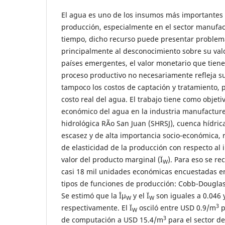
El agua es uno de los insumos más importantes 
producción, especialmente en el sector manufac
tiempo, dicho recurso puede presentar problem
principalmente al desconocimiento sobre su valo
países emergentes, el valor monetario que tiene
proceso productivo no necesariamente refleja su
tampoco los costos de captación y tratamiento, p
costo real del agua. El trabajo tiene como objetiv
económico del agua en la industria manufacture
hidrológica RÃ­o San Juan (SHRSJ), cuenca hídri
escasez y de alta importancia socio-económica, 
de elasticidad de la producción con respecto al
valor del producto marginal (Ï
). Para eso se re
W
casi 18 mil unidades económicas encuestadas en
tipos de funciones de producción: Cobb-Douglas
Se estimó que la Îµ
y el Ï
son iguales a 0.046
W
W
3
respectivamente. El Ï
osciló entre USD 0.9/m
p
W
3
de computación a USD 15.4/m
para el sector de