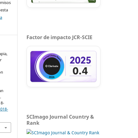
rmisos
 esta
ca
Factor de impacto JCR-SCIE
apia,
r
ón
an
.
18-
2018-
SCImago Journal Country &
Rank