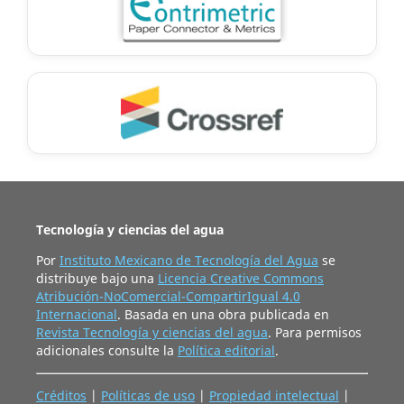
Tecnología y ciencias del agua
Por
Instituto Mexicano de Tecnología del Agua
se
distribuye bajo una
Licencia Creative Commons
Atribución-NoComercial-CompartirIgual 4.0
Internacional
. Basada en una obra publicada en
Revista Tecnología y ciencias del agua
. Para permisos
adicionales consulte la
Política editorial
.
Créditos
|
Políticas de uso
|
Propiedad intelectual
|