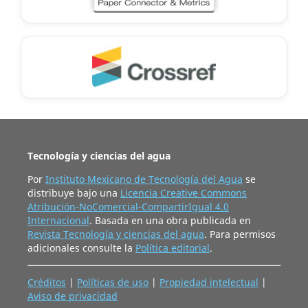
Tecnología y ciencias del agua
Por
Instituto Mexicano de Tecnología del Agua
se
distribuye bajo una
Licencia Creative Commons
Atribución-NoComercial-CompartirIgual 4.0
Internacional
. Basada en una obra publicada en
Revista Tecnología y ciencias del agua
. Para permisos
adicionales consulte la
Política editorial
.
Créditos
|
Políticas de uso
|
Propiedad intelectual
|
Aviso de privacidad