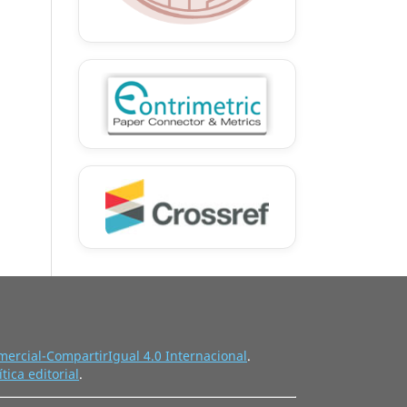
ercial-CompartirIgual 4.0 Internacional
.
ítica editorial
.